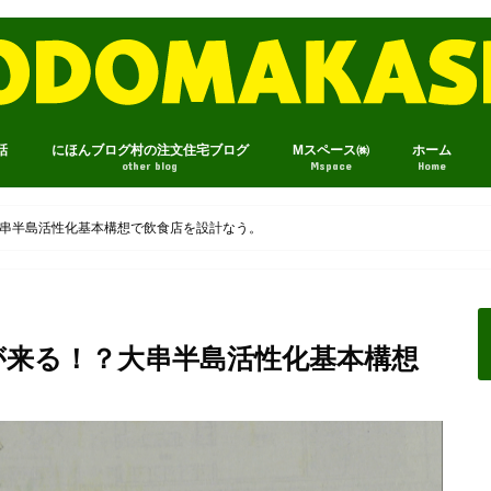
話
にほんブログ村の注文住宅ブログ
Mスペース㈱
ホーム
other blog
Mspace
Home
串半島活性化基本構想で飲食店を設計なう。
が来る！？大串半島活性化基本構想