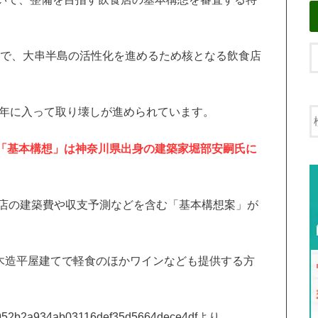
議会で、大串半島の活性化を進めるため核となる飲食店
0年に入って取り壊しが進められています。
「基本構想」は神奈川県出身の建築家堀部安嗣氏に
食店の建築費や収支予測などを含む「基本構想案」が
、木造平屋建てで軽食のほかワインなども提供する方
af89d952b2a934ab03116def35d5664dece4dfより