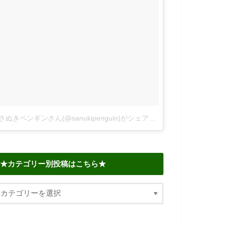
さぬきペンギンさん(@sanukipenguin)がシェアした投稿
–
2018年 6
★カテゴリー別投稿はこちら★