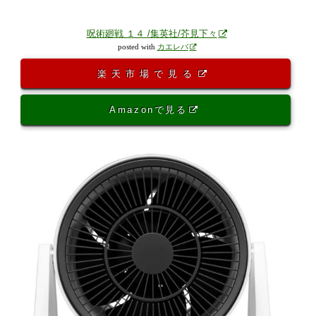
呪術廻戦 １４ /集英社/芥見下々
posted with
カエレバ
楽天市場で見る
Amazonで見る