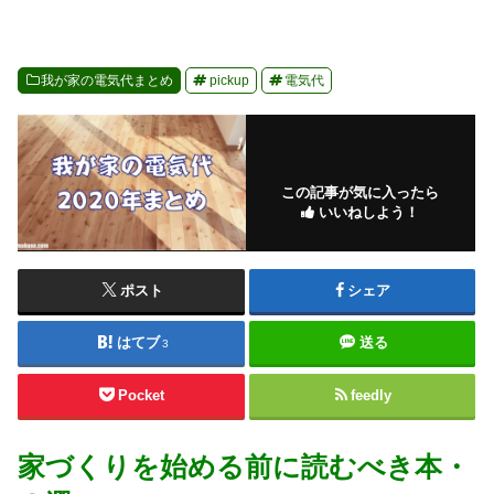
我が家の電気代まとめ
pickup
電気代
この記事が気に入ったら
いいねしよう！
ポスト
シェア
はてブ
送る
3
Pocket
feedly
家づくりを始める前に読むべき本・