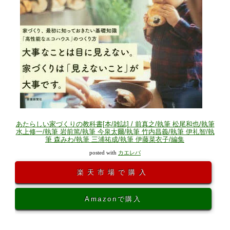
あたらしい家づくりの教科書[本/雑誌] / 前真之/執筆 松尾和也/執筆
水上修一/執筆 岩前篤/執筆 今泉太爾/執筆 竹内昌義/執筆 伊礼智/執
筆 森みわ/執筆 三浦祐成/執筆 伊藤菜衣子/編集
posted with
カエレバ
楽天市場で購入
Amazonで購入