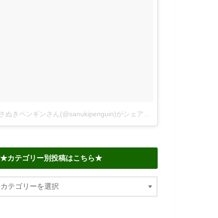
さぬきペンギンさん(@sanukipenguin)がシェアした投稿
–
2018年 6
★カテゴリー別投稿はこちら★