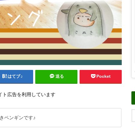
はてブ
送る
Pocket
2
イト広告を利用しています
きペンギンです♪