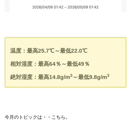
温度：最高
25.7
℃
～最低22.0
℃
相対湿度：最高64
％～最低49
％
3
3
絶対湿度：最高
14.8g/m
～最低9.8
g/m
今月のトピックは・・こちら。