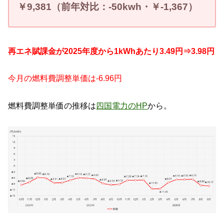
￥9
,381
（
前年対比：-50
kwh
・￥-1,367
）
再エネ賦課金が2025年度から1kWhあたり3.49円⇒3.98円
今月の燃料費調整単価は-6.96円
燃料費調整単価の推移は
四国電力のHP
から。