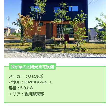
我が家の太陽光発電設備
メーカー：Qセルズ
パネル：Q.PEAK-G４.１
容量：6.0ｋW
エリア：香川県東部