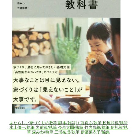
あたらしい家づくりの教科書[本/雑誌] / 前真之/執筆 松尾和也/執筆
水上修一/執筆 岩前篤/執筆 今泉太爾/執筆 竹内昌義/執筆 伊礼智/執
筆 森みわ/執筆 三浦祐成/執筆 伊藤菜衣子/編集