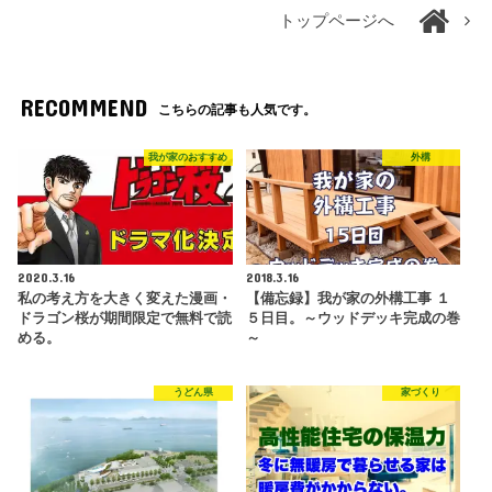
トップページへ
RECOMMEND
こちらの記事も人気です。
我が家のおすすめ
外構
2020.3.16
2018.3.16
私の考え方を大きく変えた漫画・
【備忘録】我が家の外構工事 １
ドラゴン桜が期間限定で無料で読
５日目。～ウッドデッキ完成の巻
める。
～
うどん県
家づくり