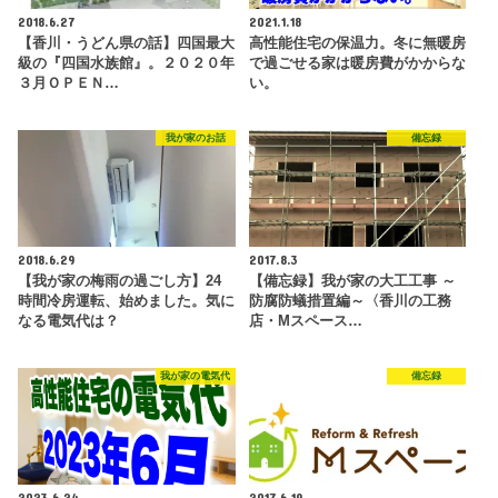
2018.6.27
2021.1.18
【香川・うどん県の話】四国最大
高性能住宅の保温力。冬に無暖房
級の『四国水族館』。２０２０年
で過ごせる家は暖房費がかからな
３月ＯＰＥＮ…
い。
我が家のお話
備忘録
2018.6.29
2017.8.3
【我が家の梅雨の過ごし方】24
【備忘録】我が家の大工工事 ～
時間冷房運転、始めました。気に
防腐防蟻措置編～〈香川の工務
なる電気代は？
店・Mスペース…
我が家の電気代
備忘録
2023.6.24
2017.6.19