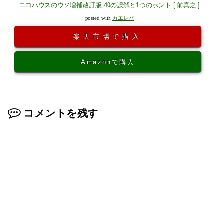
エコハウスのウソ増補改訂版 40の誤解と1つのホント [ 前真之 ]
posted with
カエレバ
楽天市場で購入
Amazonで購入
コメントを残す