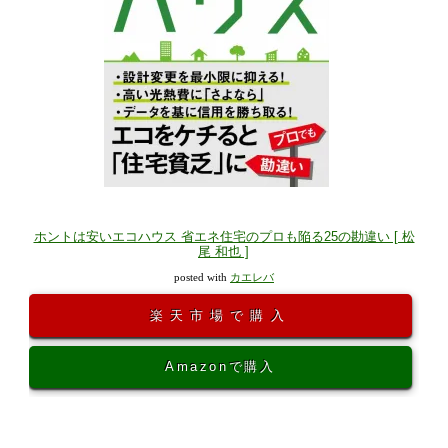
ホントは安いエコハウス 省エネ住宅のプロも陥る25の勘違い [ 松
尾 和也 ]
posted with
カエレバ
楽天市場で購入
Amazonで購入