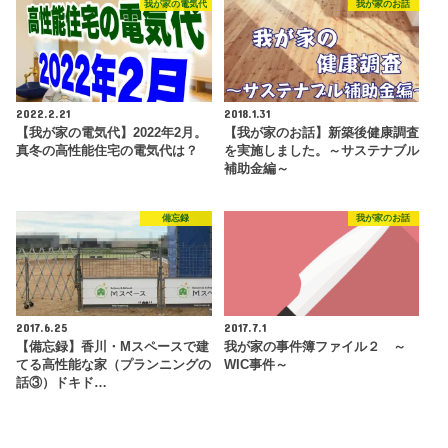
我が家の電気代
我が家のお話
2022.2.21
2018.1.31
【我が家の電気代】2022年2月。
【我が家のお話】新築後健康調査
真冬の高性能住宅の電気代は？
を実施しました。～サステナブル
補助金編～
備忘録
我が家のお話
2017.6.25
2017.7.1
【備忘録】香川・Mスペースで建
我が家の事件簿ファイル２ ～
てる高性能な家（プランニングの
WIC事件～
話③）ドキド…