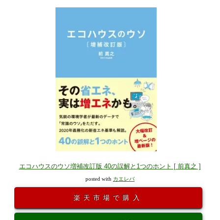
エコハウスのウソ増補改訂版 40の誤解と1つのホント [ 前真之 ]
posted with
カエレバ
楽天市場で購入