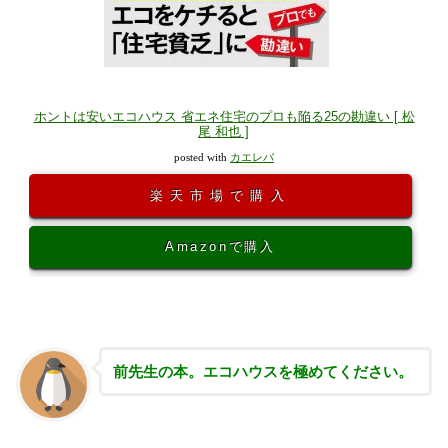
ホントは安いエコハウス 省エネ住宅のプロも陥る25の勘違い [ 松
尾 和也 ]
posted with
カエレバ
楽天市場で購入
Amazonで購入
前先生の本。エコハウスを極めてください。