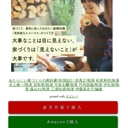
あたらしい家づくりの教科書[本/雑誌] / 前真之/執筆 松尾和也/執筆
水上修一/執筆 岩前篤/執筆 今泉太爾/執筆 竹内昌義/執筆 伊礼智/執
筆 森みわ/執筆 三浦祐成/執筆 伊藤菜衣子/編集
posted with
カエレバ
楽天市場で購入
Amazonで購入