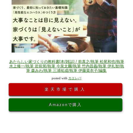
あたらしい家づくりの教科書[本/雑誌] / 前真之/執筆 松尾和也/執筆
水上修一/執筆 岩前篤/執筆 今泉太爾/執筆 竹内昌義/執筆 伊礼智/執
筆 森みわ/執筆 三浦祐成/執筆 伊藤菜衣子/編集
posted with
カエレバ
楽天市場で購入
Amazonで購入