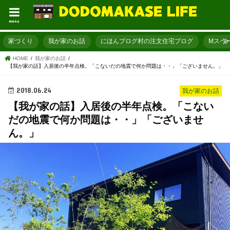
menu
家づくり
我が家のお話
にほんブログ村の注文住宅ブログ
Mスペ
HOME
我が家のお話
【我が家の話】入居後の半年点検。「こないだの地震で何か問題は・・」「ございません。」
2018.06.24
我が家のお話
【我が家の話】入居後の半年点検。「こない
だの地震で何か問題は・・」「ございませ
ん。」