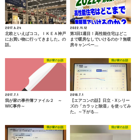
2017.6.24
2022.11.12
北欧といえばココ。ＩＫＥＡ神戸
第3回1週目！高性能住宅はどこ
にお買い物に行ってきました。の
まで暖房なしでいけるのか？無暖
話。
房キャンペー…
我が家のお話
我が家のお話
2017.7.1
2018.7.1
我が家の事件簿ファイル２ ～
【エアコンの話】日立・Xシリー
WIC事件～
ズの「カラッと除湿」を使ってみ
た。～下がる…
我が家のお話
我が家のお話