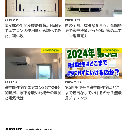
2019.2.27
2020.9.11
我が家の年間冷暖房負荷。HEMS
雨の７月、猛暑な８月も、全館冷
でエアコンの使用量から調べてみ
房で家中快適だった我が家のエア
た。凄い数…
コン消費電力…
我が家のお話
我が家のお話
2021.1.4
2024.11.24
高性能住宅でエアコン2台で24時
第5回チキチキ高性能住宅はどこ
間暖房。家中を暖めた場合の温度
まで暖房なしでいけるのか？無暖
と電気代は…
房チャレンジ…
ABOUT