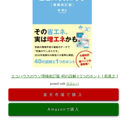
エコハウスのウソ増補改訂版 40の誤解と1つのホント [ 前真之 ]
posted with
カエレバ
楽天市場で購入
Amazonで購入