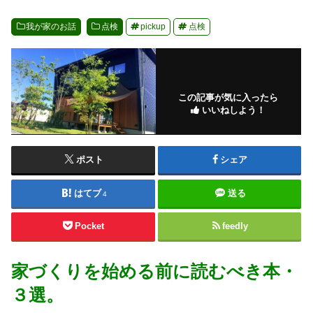
我が家のお話
点検
pickup
点検
この記事が気に入ったら
いいねしよう！
ポスト
シェア
はてブ
送る
4
Pocket
feedly
家づくりを始める前に読むべき本・
３選。