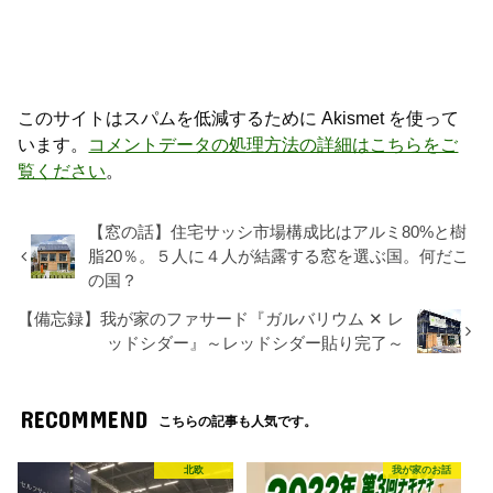
このサイトはスパムを低減するために Akismet を使って
います。
コメントデータの処理方法の詳細はこちらをご
覧ください
。
【窓の話】住宅サッシ市場構成比はアルミ80%と樹
脂20％。５人に４人が結露する窓を選ぶ国。何だこ
の国？
【備忘録】我が家のファサード『ガルバリウム ✕ レ
ッドシダー』～レッドシダー貼り完了～
RECOMMEND
こちらの記事も人気です。
北欧
我が家のお話