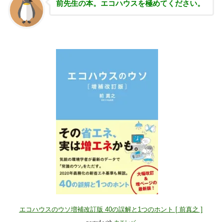
前先生の本。エコハウスを極めてください。
エコハウスのウソ増補改訂版 40の誤解と1つのホント [ 前真之 ]