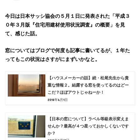
今日は日本サッシ協会の５月１日に発表された「平成３
０年３月版『住宅用建材使用状況調査』の概要」を見
て、感じた話。
窓についてはブログで何度も記事に書いてるが、１年た
ってもこの状況はさすがにまずいかなと。
【ハウスメーカーの話】続・松尾先生から貴
重な情報２。結露する窓を使ってるのはどー
こだ？ほぼアウトじゃねーか！
2018年6月1日
【日本の窓について】ラベル等級表示変えま
せんか？最高が４つ星っておかしくないです
か？