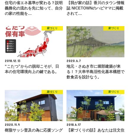
住宅の省エネ基準が変わる？説明
【我が家の話】香川のタウン情報
義務化の流れを先に知って、自分
誌 NICETOWNのハピママに掲載
の家の性能を…
されて…
家づくり
家づくり
2018.12.13
2020.6.7
“こたつ”からの脱却こそが、日
地元・さぬき市に堀部建築が来
本の住宅環境向上の鍵である。
る！？大串半島活性化基本構想で
飲食店を設計なう。
家づくり
家づくり
2020.11.9
2018.6.17
樹脂サッシ普及の為に応援ソング
【家づくりの話】あなたは注文住