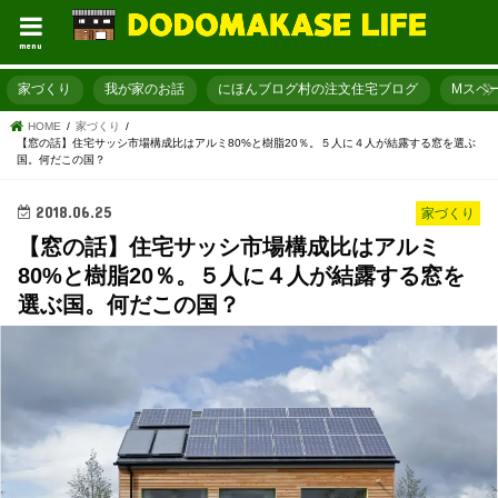
menu
家づくり
我が家のお話
にほんブログ村の注文住宅ブログ
Mスペ
HOME
家づくり
【窓の話】住宅サッシ市場構成比はアルミ80%と樹脂20％。５人に４人が結露する窓を選ぶ
国。何だこの国？
2018.06.25
家づくり
【窓の話】住宅サッシ市場構成比はアルミ
80%と樹脂20％。５人に４人が結露する窓を
選ぶ国。何だこの国？