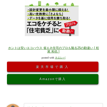
ホントは安いエコハウス 省エネ住宅のプロも陥る25の勘違い [ 松
尾 和也 ]
posted with
カエレバ
楽天市場で購入
Amazonで購入