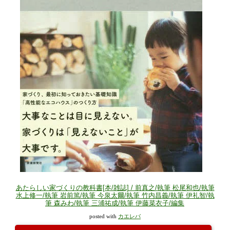
あたらしい家づくりの教科書[本/雑誌] / 前真之/執筆 松尾和也/執筆
水上修一/執筆 岩前篤/執筆 今泉太爾/執筆 竹内昌義/執筆 伊礼智/執
筆 森みわ/執筆 三浦祐成/執筆 伊藤菜衣子/編集
posted with
カエレバ