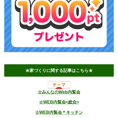
★家づくりに関する記事はこちら★
☆みんなのWeb内覧会
☆WEB内覧会<総合>
☆WEB内覧会＊キッチン