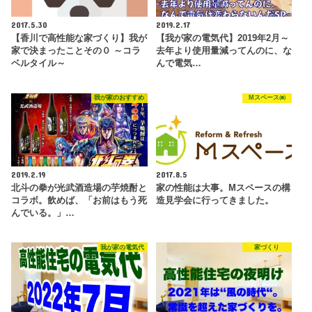
2017.5.30
2019.2.17
【香川で高性能な家づくり】我が
【我が家の電気代】2019年2月～
家で決まったことその０ ～コラ
去年より使用量減ってんのに、な
ベルタイル～
んで電気…
我が家のおすすめ
Mスペース㈱
2019.2.19
2017.8.5
北斗の拳が光武酒造場の芋焼酎と
家の性能は大事。Mスペースの構
コラボ。飲めば、「お前はもう死
造見学会に行ってきました。
んでいる。」…
我が家の電気代
家づくり