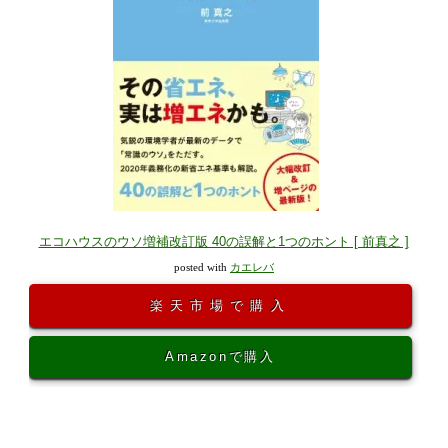
エコハウスのウソ増補改訂版 40の誤解と1つのホント [ 前真之 ]
posted with
カエレバ
楽天市場で購入
Amazonで購入