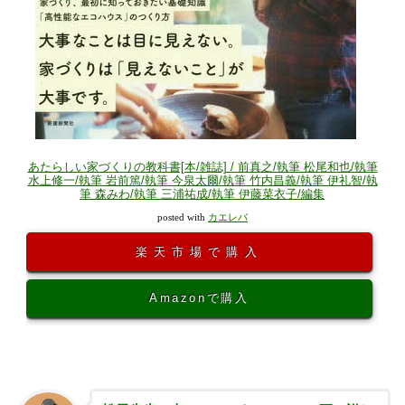
あたらしい家づくりの教科書[本/雑誌] / 前真之/執筆 松尾和也/執筆
水上修一/執筆 岩前篤/執筆 今泉太爾/執筆 竹内昌義/執筆 伊礼智/執
筆 森みわ/執筆 三浦祐成/執筆 伊藤菜衣子/編集
posted with
カエレバ
楽天市場で購入
Amazonで購入