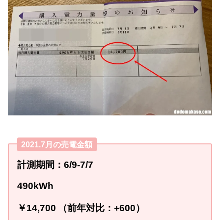
2021.7月の売電金額
計測期間：6/9-7
/7
490
kWh
￥14,700
（前年対比：
+600
）