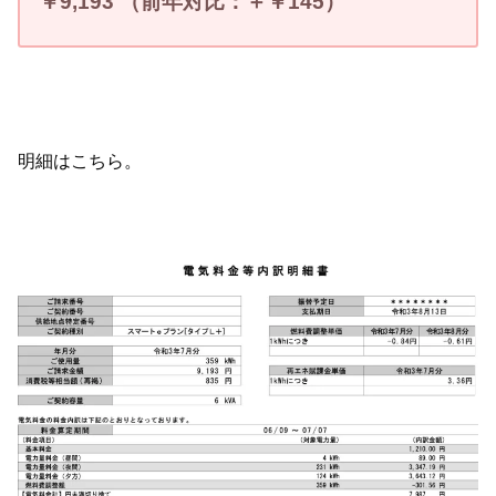
￥9
,193
（
前年対比：＋￥145）
明細はこちら。