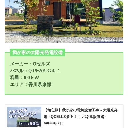
我が家の太陽光発電設備
メーカー：Qセルズ
パネル：Q.PEAK-G４.１
容量：6.0ｋW
エリア：香川県東部
【備忘録】我が家の電気設備工事～太陽光発
電・QCELLS参上！！ パネル設置編～
2017年11月2日