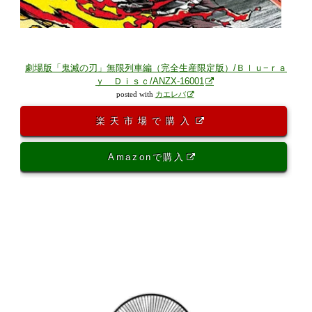
劇場版「鬼滅の刃」無限列車編（完全生産限定版）/Ｂｌｕ−ｒａ
ｙ Ｄｉｓｃ/ANZX-16001
posted with
カエレバ
楽天市場で購入
Amazonで購入