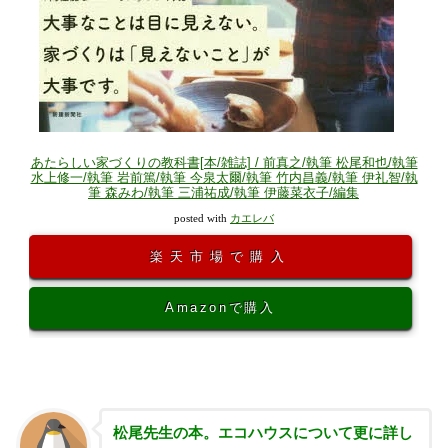
あたらしい家づくりの教科書[本/雑誌] / 前真之/執筆 松尾和也/執筆
水上修一/執筆 岩前篤/執筆 今泉太爾/執筆 竹内昌義/執筆 伊礼智/執
筆 森みわ/執筆 三浦祐成/執筆 伊藤菜衣子/編集
posted with
カエレバ
楽天市場で購入
Amazonで購入
松尾先生の本。エコハウスについて更に詳し