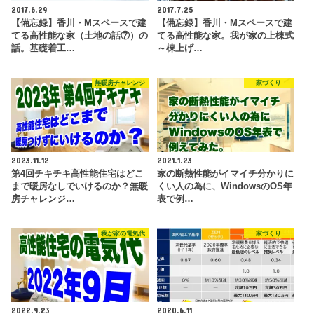
2017.6.29
2017.7.25
【備忘録】香川・Mスペースで建
【備忘録】香川・Mスペースで建
てる高性能な家（土地の話⑦）の
てる高性能な家。我が家の上棟式
話。基礎着工…
～棟上げ…
無暖房チャレンジ
家づくり
2023.11.12
2021.1.23
第4回チキチキ高性能住宅はどこ
家の断熱性能がイマイチ分かりに
まで暖房なしでいけるのか？無暖
くい人の為に、WindowsのOS年
房チャレンジ…
表で例…
我が家の電気代
家づくり
2022.9.23
2020.6.11