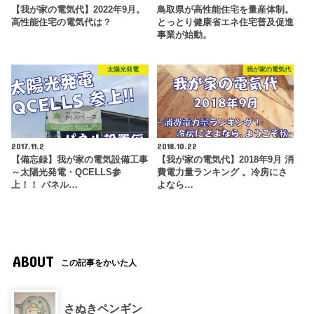
【我が家の電気代】2022年9月。
鳥取県が高性能住宅を量産体制。
高性能住宅の電気代は？
とっとり健康省エネ住宅普及促進
事業が始動。
太陽光発電
我が家の電気代
2017.11.2
2018.10.22
【備忘録】我が家の電気設備工事
【我が家の電気代】2018年9月 消
～太陽光発電・QCELLS参
費電力量ランキング 。冷房にさ
上！！ パネル…
よなら…
ABOUT
この記事をかいた人
さぬきペンギン