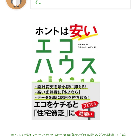
く。
ホントは安いエコハウス 省エネ住宅のプロも陥る25の勘違い [ 松