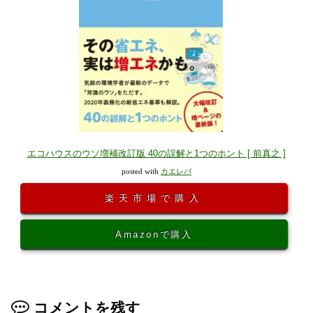
エコハウスのウソ増補改訂版 40の誤解と1つのホント [ 前真之 ]
posted with
カエレバ
楽天市場で購入
Amazonで購入
コメントを残す