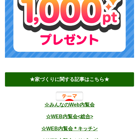
★家づくりに関する記事はこちら★
☆みんなのWeb内覧会
☆WEB内覧会<総合>
☆WEB内覧会＊キッチン