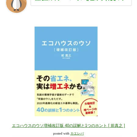
エコハウスのウソ増補改訂版 40の誤解と1つのホント [ 前真之 ]
posted with
カエレバ