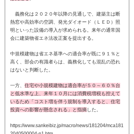
義務化は２０２０年以降の見通しで、建築主は断
熱窓や高効率の空調、発光ダイオード（ＬＥＤ）照
明といった設備の導入が求められる。来年の通常国
会に建築物省エネ法改正案を提出する。
中規模建物は省エネ基準への適合率が既に９１％と
高く、部会の有識者らは、義務化しても混乱の恐れ
はないと判断した。
一方、
住宅や小規模建物は適合率が５０～６０％台
と低水準な上、来年１０月には消費税増税も控えて
いるため「コスト増を伴う規制を導入すると、住宅
投資への影響が懸念される」と指摘
した。
https://www.sankeibiz.jp/macro/news/181204/mca181
2040500004-n1.htm