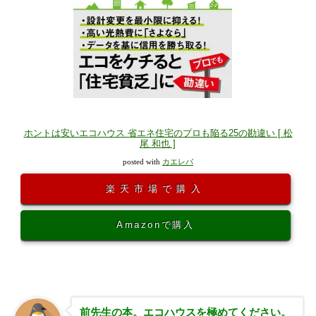
ホントは安いエコハウス 省エネ住宅のプロも陥る25の勘違い [ 松
尾 和也 ]
posted with
カエレバ
楽天市場で購入
Amazonで購入
前先生の本。エコハウスを極めてください。