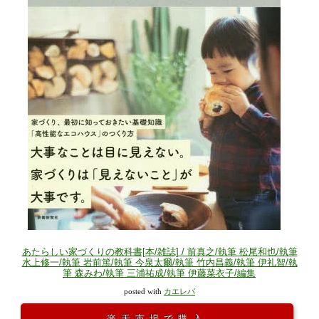
あたらしい家づくりの教科書[本/雑誌] / 前真之/執筆 松尾和也/執筆
水上修一/執筆 岩前篤/執筆 今泉太爾/執筆 竹内昌義/執筆 伊礼智/執
筆 森みわ/執筆 三浦祐成/執筆 伊藤菜衣子/編集
posted with
カエレバ
楽天市場で購入