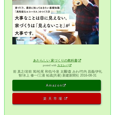
あたらしい 家づくりの教科書
posted with
カエレバ
前 真之/岩前 篤/松尾 和也/今泉 太爾/森 みわ/竹内 昌義/伊礼
智/水上 修一/三浦 祐成(共著) 新建新聞社 2016-08-31
Amazon
楽天市場