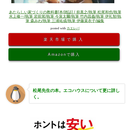
あたらしい家づくりの教科書[本/雑誌] / 前真之/執筆 松尾和也/執筆
水上修一/執筆 岩前篤/執筆 今泉太爾/執筆 竹内昌義/執筆 伊礼智/執
筆 森みわ/執筆 三浦祐成/執筆 伊藤菜衣子/編集
posted with
カエレバ
楽天市場で購入
Amazonで購入
松尾先生の本。エコハウスについて更に詳し
く。