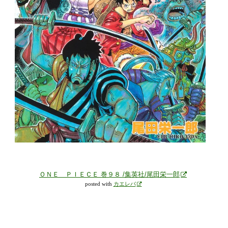
ＯＮＥ ＰＩＥＣＥ 巻９８ /集英社/尾田栄一郎
posted with
カエレバ