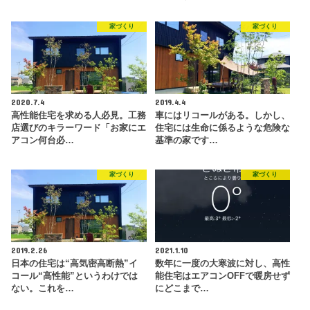
家づくり
家づくり
2020.7.4
2019.4.4
高性能住宅を求める人必見。工務
車にはリコールがある。しかし、
店選びのキラーワード「お家にエ
住宅には生命に係るような危険な
アコン何台必…
基準の家です…
家づくり
家づくり
2019.2.26
2021.1.10
日本の住宅は“高気密高断熱”イ
数年に一度の大寒波に対し、高性
コール“高性能”というわけでは
能住宅はエアコンOFFで暖房せず
ない。これを…
にどこまで…