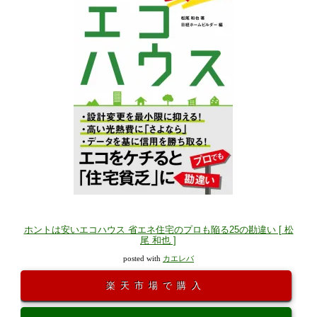
ホントは安いエコハウス 省エネ住宅のプロも陥る25の勘違い [ 松
尾 和也 ]
posted with
カエレバ
楽天市場で購入