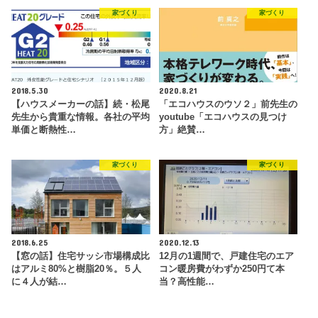
家づくり
家づくり
2018.5.30
2020.8.21
【ハウスメーカーの話】続・松尾
「エコハウスのウソ２」前先生の
先生から貴重な情報。各社の平均
youtube「エコハウスの見つけ
単価と断熱性…
方」絶賛…
家づくり
家づくり
2018.6.25
2020.12.13
【窓の話】住宅サッシ市場構成比
12月の1週間で、戸建住宅のエア
はアルミ80%と樹脂20％。５人
コン暖房費がわずか250円て本
に４人が結…
当？高性能…