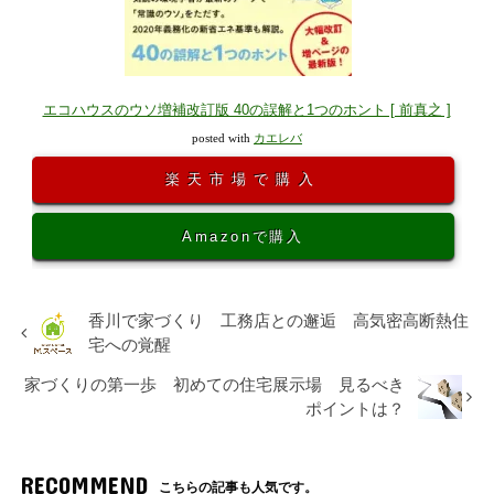
エコハウスのウソ増補改訂版 40の誤解と1つのホント [ 前真之 ]
posted with
カエレバ
楽天市場で購入
Amazonで購入
香川で家づくり 工務店との邂逅 高気密高断熱住
宅への覚醒
家づくりの第一歩 初めての住宅展示場 見るべき
ポイントは？
RECOMMEND
こちらの記事も人気です。