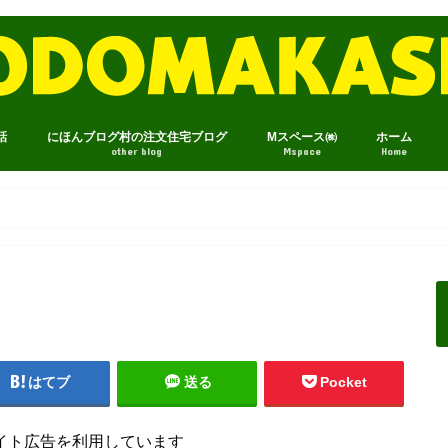
話
にほんブログ村の注文住宅ブログ
Mスペース㈱
ホーム
other blog
Mspace
Home
はてブ
送る
Pocket
イト広告を利用しています