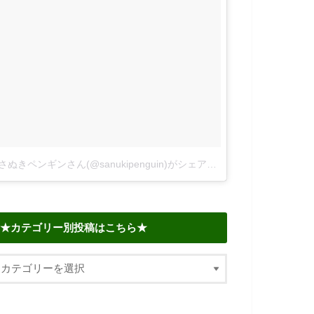
さぬきペンギンさん(@sanukipenguin)がシェアした投稿
–
2018年 6
★カテゴリー別投稿はこちら★