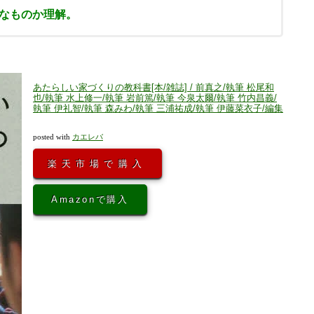
なものか理解。
あたらしい家づくりの教科書[本/雑誌] / 前真之/執筆 松尾和
也/執筆 水上修一/執筆 岩前篤/執筆 今泉太爾/執筆 竹内昌義/
執筆 伊礼智/執筆 森みわ/執筆 三浦祐成/執筆 伊藤菜衣子/編集
posted with
カエレバ
楽天市場で購入
Amazonで購入