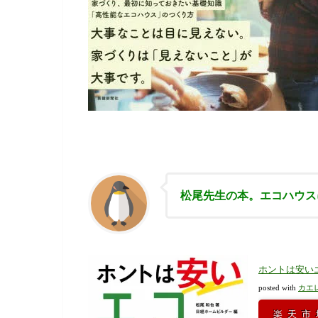
松尾先生の本。エコハウス
ホントは安いエ
posted with
カエ
楽天市