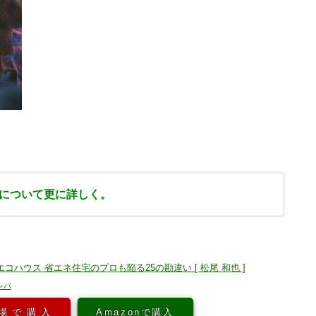
について更に詳しく。
コハウス 省エネ住宅のプロも陥る25の勘違い [ 松尾 和也 ]
レバ
場で購入
Amazonで購入