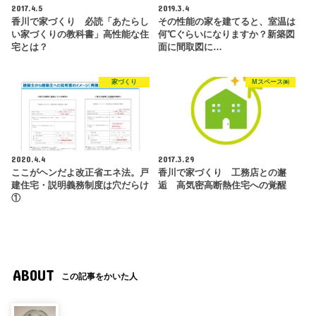
2017.4.5
2019.3.4
香川で家づくり 必読「あたらし
その性能の家を建てると、室温は
い家づくりの教科書」高性能な住
何℃ぐらいになりますか？新築図
宅とは？
面に間取図に…
家づくり
Mスペース㈱
2020.4.4
2017.3.29
ここがヘンだよ改正省エネ法。戸
香川で家づくり 工務店との邂
建住宅・説明義務制度は穴だらけ
逅 高気密高断熱住宅への覚醒
①
ABOUT
この記事をかいた人