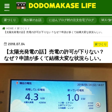
menu
家づくり
我が家のお話
にほんブログ村の注文住宅ブログ
Mスペ
HOME
家づくり
【太陽光発電の話】売電の許可が下りない？なぜ？申請が多くて結構大変な状況らしい。
2018.07.04
家づくり
【太陽光発電の話】売電の許可が下りない？
なぜ？申請が多くて結構大変な状況らしい。