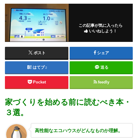
この記事が気に入ったら
いいねしよう！
ポスト
シェア
はてブ
送る
2
Pocket
feedly
家づくりを始める前に読むべき本・
３選。
高性能な
エコハウスがどんなものか理解。