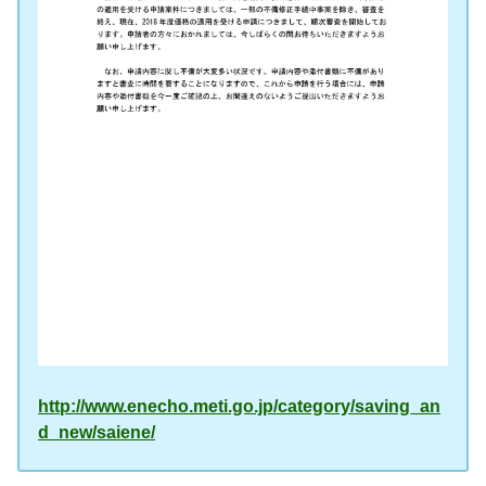
http://www.enecho.meti.go.jp/category/saving_an
d_new/saiene/