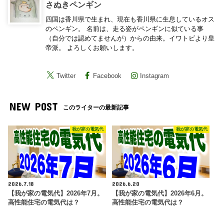
さぬきペンギン
四国は香川県で生まれ、現在も香川県に生息しているオス
のペンギン。 名前は、走る姿がペンギンに似ている事
（自分では認めてませんが）からの由来。イワトビより皇
帝派。 よろしくお願いします。
Twitter
Facebook
Instagram
NEW POST
このライターの最新記事
我が家の電気代
我が家の電気代
2026.7.18
2026.6.20
【我が家の電気代】2026年7月。
【我が家の電気代】2026年6月。
高性能住宅の電気代は？
高性能住宅の電気代は？