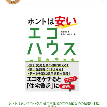
ホントは安いエコハウス 省エネ住宅のプロも陥る25の勘違い [ 松
尾 和也 ]