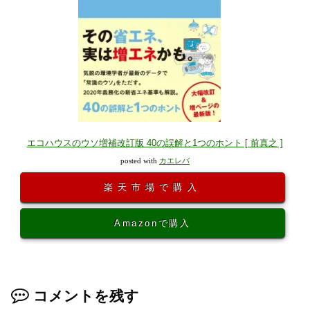
エコハウスのウソ増補改訂版 40の誤解と1つのホント [ 前真之 ]
posted with
カエレバ
楽天市場で購入
Amazonで購入
コメントを残す