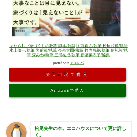
あたらしい家づくりの教科書[本/雑誌] / 前真之/執筆 松尾和也/執筆
水上修一/執筆 岩前篤/執筆 今泉太爾/執筆 竹内昌義/執筆 伊礼智/執
筆 森みわ/執筆 三浦祐成/執筆 伊藤菜衣子/編集
posted with
カエレバ
楽天市場で購入
Amazonで購入
松尾先生の本。エコハウスについて更に詳し
く。