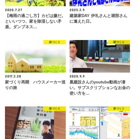
2020.7.27
2025.3.9
【梅雨の過ごし方】カビは嫌だ。
建築家DAY 伊礼さんと堀部さん
といいつつ、家を除湿しない矛
に逢えた日。
盾。ダンプネス…
家づくり
家づくり
2017.3.28
2020.9.9
家づくり再開 ハウスメーカー巡
凰建設さんのyoutube動画が凄
りの旅
い。サブスクリプションなお金の
使い方を…
家づくり
家づくり