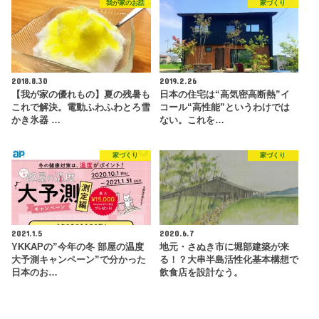
我が家のお話
家づくり
2018.8.30
2019.2.26
【我が家の優れもの】夏の残暑も
日本の住宅は“高気密高断熱”イ
これで解決。電動ふわふわとろ雪
コール“高性能”というわけでは
かき氷器 …
ない。これを…
家づくり
家づくり
2021.1.5
2020.6.7
YKKAPの”今年の冬 部屋の温度
地元・さぬき市に堀部建築が来
大予測キャンペーン”で分かった
る！？大串半島活性化基本構想で
日本のお…
飲食店を設計なう。