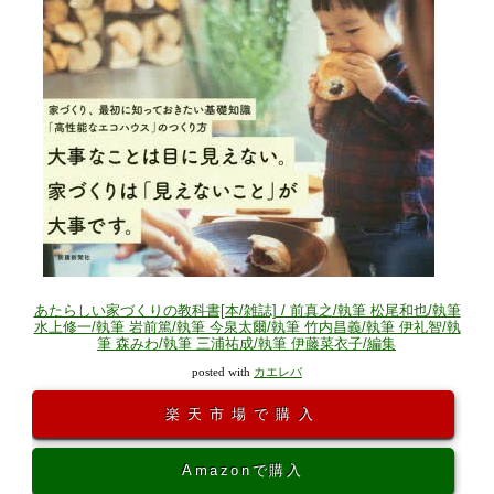
あたらしい家づくりの教科書[本/雑誌] / 前真之/執筆 松尾和也/執筆
水上修一/執筆 岩前篤/執筆 今泉太爾/執筆 竹内昌義/執筆 伊礼智/執
筆 森みわ/執筆 三浦祐成/執筆 伊藤菜衣子/編集
posted with
カエレバ
楽天市場で購入
Amazonで購入