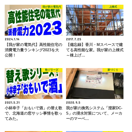
我が家の電気代
上棟式
2024.1.14
2017.7.25
【我が家の電気代】高性能住宅の
【備忘録】香川・Mスペースで建
消費電力量ランキング2023を大
てる高性能な家。我が家の上棟式
公開！
～棟上げ…
歌シリーズ
家づくり
2021.5.31
2020.9.5
小林幸子「おもいで酒」の替え歌
我が家の換気システム「澄家DC-
で、北海道の窓サッシ事情を歌っ
S」の浸水対策について、メーカ
てみた。
ーのマーベ…