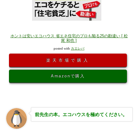
ホントは安いエコハウス 省エネ住宅のプロも陥る25の勘違い [ 松
尾 和也 ]
posted with
カエレバ
楽天市場で購入
Amazonで購入
前先生の本。エコハウスを極めてください。