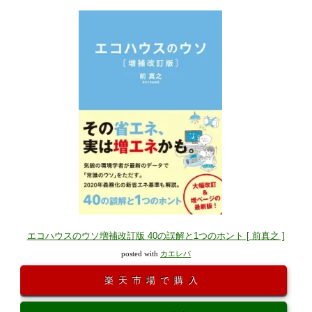
エコハウスのウソ増補改訂版 40の誤解と1つのホント [ 前真之 ]
posted with
カエレバ
楽天市場で購入