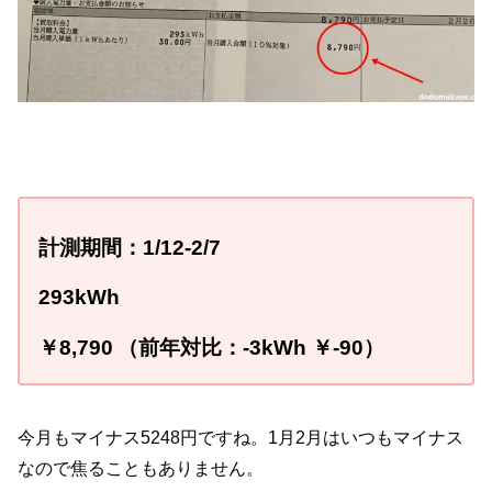
計測期間：
1
/12-2
/7
293
kWh
￥8
,790
（前年対比：-3
kWh
￥-9
0
）
今月もマイナス5248円ですね。1月2月はいつもマイナス
なので焦ることもありません。