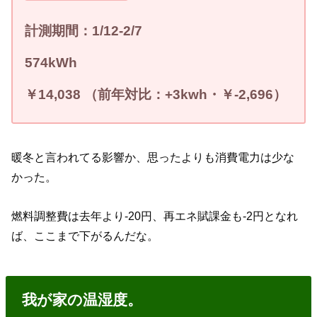
計測期間：
1
/12-2
/7
574
kWh
￥14
,038
（
前年対比：+
3
kwh
・￥
-2
,696
）
暖冬と言われてる影響か、思ったよりも消費電力は少な
かった。
燃料調整費は去年より-20円、再エネ賦課金も-2円となれ
ば、ここまで下がるんだな。
我が家の温湿度。