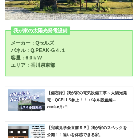
我が家の太陽光発電設備
メーカー：Qセルズ
パネル：Q.PEAK-G４.１
容量：6.0ｋW
エリア：香川県東部
【備忘録】我が家の電気設備工事～太陽光発
電・QCELLS参上！！ パネル設置編～
2017年11月2日
【完成見学会直前ＳＰ】我が家のスペックを
公開！！違いを体感できる家。