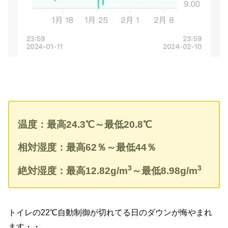
温度：最高
24.3
℃
～最低
20.8
℃
相対湿度：最高
62
％～最低
44
％
3
3
絶対湿度：最高
12.82g/m
～最低8
.98g/m
トイレの22℃自動制御が切れてる日のダウンが悔やまれ
ます・・。