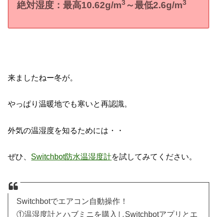
3
3
絶対湿度：最高
10.62
g/m
～最低2
.6g/m
来ましたねー冬が。
やっぱり温暖地でも寒いと再認識。
外気の温湿度を知るためには・・
ぜひ、
Switchbot防水温湿度計
を試してみてください。
Switchbotでエアコン自動操作！
①温湿度計とハブミニを購入しSwitchbotアプリとエ