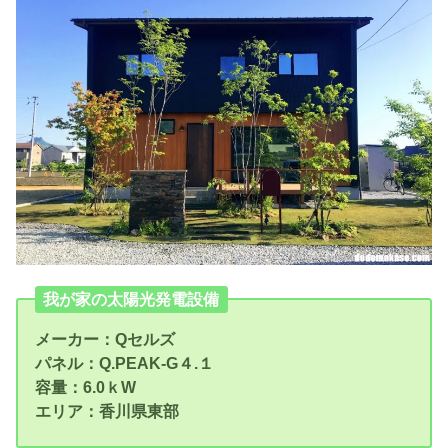
我が家の太陽光発電設備
メーカー：Qセルズ
パネル：Q.PEAK-G４.１
容量：6.0ｋW
エリア：香川県東部