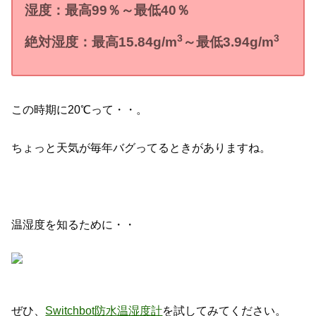
湿度：最高
99
％～最低
40
％
3
3
絶対湿度：最高
15.84
g/m
～最低
3
.94g/m
この時期に20℃って・・。
ちょっと天気が毎年バグってるときがありますね。
温湿度を知るために・・
ぜひ、
Switchbot防水温湿度計
を試してみてください。