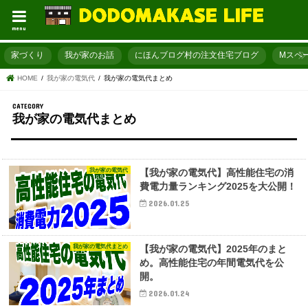
menu
家づくり
我が家のお話
にほんブログ村の注文住宅ブログ
Mスペ
HOME
我が家の電気代
我が家の電気代まとめ
我が家の電気代まとめ
我が家の電気代
【我が家の電気代】高性能住宅の消
費電力量ランキング2025を大公開！
2026.01.25
我が家の電気代まとめ
【我が家の電気代】2025年のまと
め。高性能住宅の年間電気代を公
開。
2026.01.24