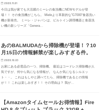
2020.11.01
今日は我が家でも大活躍のミーレの食洗機にNEWモデルが登
場！！ その食洗機がこちら。 Mieleより革新的な”G7000”食器洗い
機が新発売。 ミーレ・ジャパンは、ビルトイン調理機器と食器洗
い機の新シリーズ「Genera…
あのBALMUDAから掃除機が登場！？10
月15日の情報解禁が楽しみすぎる件。
2020.10.03
お家にある必需品の一つ、掃除機。 最近はコードレス掃除機が人
気ですが、何やら気になる情報が。 なんか気になるシルエッ
ト・・。 これはもしやと調べてたら、掃除機であるとの情報
が！！ これは楽しみすぎ！！ その理由は？ 我が…
【Amazonタイムセールお得情報】Fire
HD 8 タブレット ブラック 32GB +