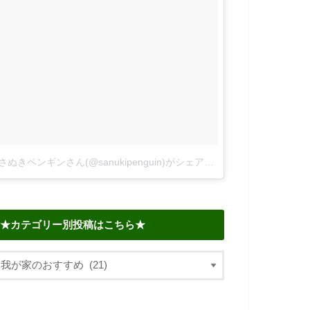
さぬきペンギンさん(@sanukipenguin)がシェアした投稿
–
2018年 6
★カテゴリー別投稿はこちら★