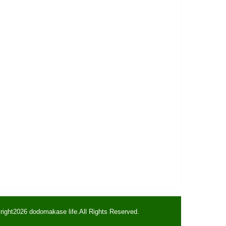
right2026
dodomakase life
.All Rights Reserved.