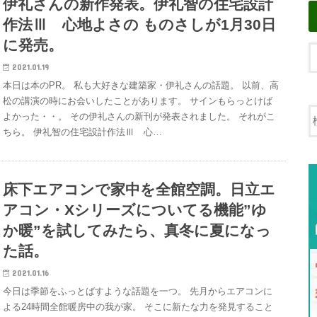
伊礼さんの新作発表。伊礼智の住宅設計
作法Ⅲ 心地よさの ものさしが1月30日
に発売。
2021.01.19
本日は本のPR。 私も大好きな建築家・伊礼さんの話題。 以前、高
松の講演の時にお会いしたことがあります。 サインもらっとけば
よかった・・。 その伊礼さんの新刊が発表されました。 それがこ
ちら。 伊礼智の住宅設計作法Ⅲ 心…
床下エアコンで家中を全館空調。日立エ
アコン・Xシリーズについてる機能”ゆ
か暖”を試してみたら、真冬に夏になっ
た話。
2021.01.16
今日は季節をふっとばすような話題を一つ。 先月からエアコンに
よる24時間全館暖房中の我が家。 そこに新たな力を発見すること