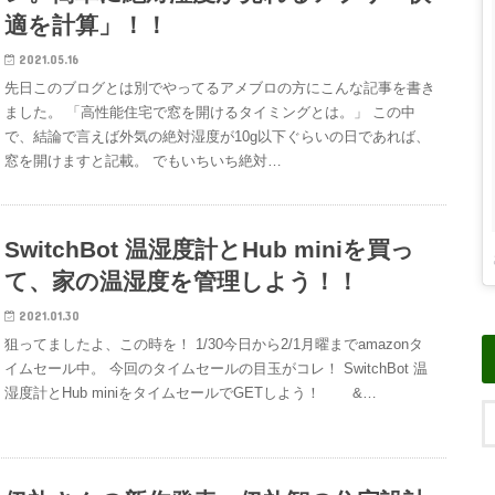
適を計算」！！
2021.05.16
先日このブログとは別でやってるアメブロの方にこんな記事を書き
ました。 「高性能住宅で窓を開けるタイミングとは。」 この中
で、結論で言えば外気の絶対湿度が10g以下ぐらいの日であれば、
窓を開けますと記載。 でもいちいち絶対…
SwitchBot 温湿度計とHub miniを買っ
て、家の温湿度を管理しよう！！
2021.01.30
狙ってましたよ、この時を！ 1/30今日から2/1月曜までamazonタ
イムセール中。 今回のタイムセールの目玉がコレ！ SwitchBot 温
湿度計とHub miniをタイムセールでGETしよう！ &…