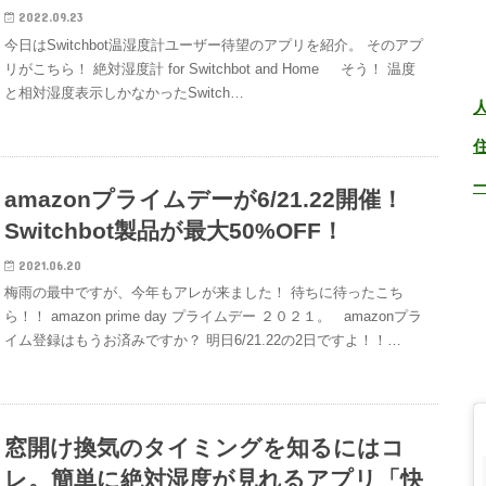
2022.09.23
今日はSwitchbot温湿度計ユーザー待望のアプリを紹介。 そのアプ
リがこちら！ 絶対湿度計 for Switchbot and Home そう！ 温度
と相対湿度表示しかなかったSwitch…
amazonプライムデーが6/21.22開催！
Switchbot製品が最大50%OFF！
2021.06.20
梅雨の最中ですが、今年もアレが来ました！ 待ちに待ったこち
ら！！ amazon prime day プライムデー ２０２１。 amazonプラ
イム登録はもうお済みですか？ 明日6/21.22の2日ですよ！！…
窓開け換気のタイミングを知るにはコ
レ。簡単に絶対湿度が見れるアプリ「快