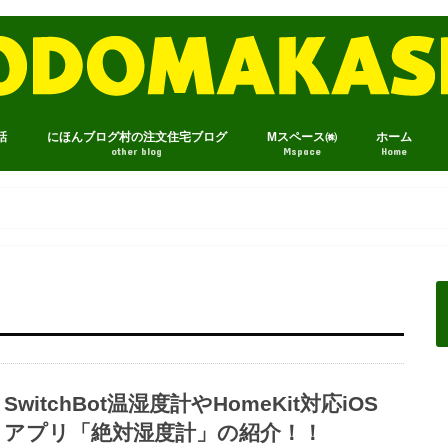
話
にほんブログ村の注文住宅ブログ
Mスペース㈱
ホーム
other blog
Mspace
Home
SwitchBot温湿度計やHomeKit対応iOS
アプリ「絶対湿度計」の紹介！！