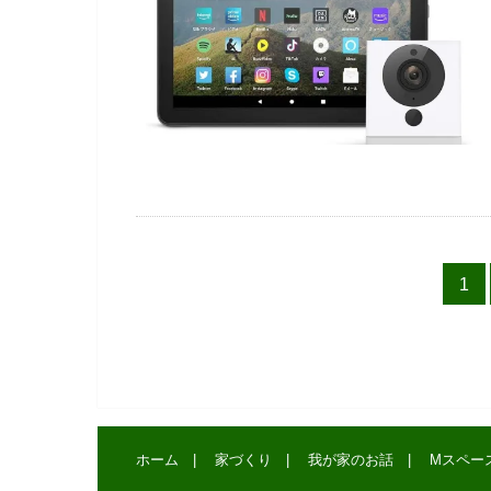
1
ホーム
家づくり
我が家のお話
Mスペー