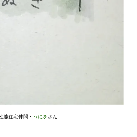
性能住宅仲間・
うにを
さん。