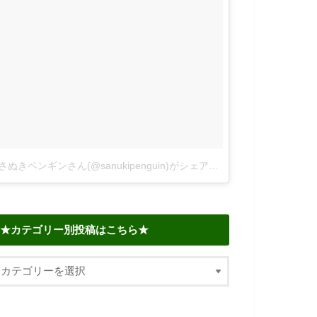
さぬきペンギンさん(@sanukipenguin)がシェアした投稿
–
2018年 6
★カテゴリー別投稿はこちら★