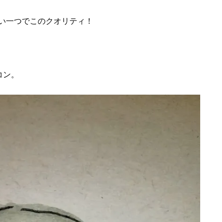
い一つでこのクオリティ！
コン。