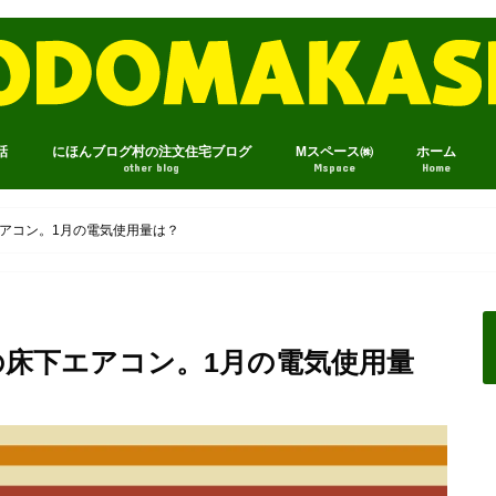
話
にほんブログ村の注文住宅ブログ
Mスペース㈱
ホーム
other blog
Mspace
Home
アコン。1月の電気使用量は？
の床下エアコン。1月の電気使用量