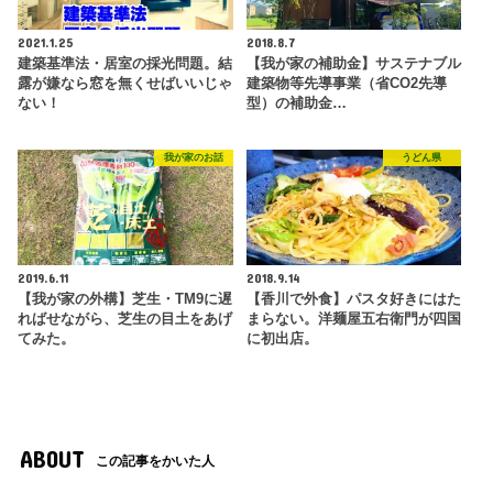
2021.1.25
2018.8.7
建築基準法・居室の採光問題。結
【我が家の補助金】サステナブル
露が嫌なら窓を無くせばいいじゃ
建築物等先導事業（省CO2先導
ない！
型）の補助金…
我が家のお話
うどん県
2019.6.11
2018.9.14
【我が家の外構】芝生・TM9に遅
【香川で外食】パスタ好きにはた
ればせながら、芝生の目土をあげ
まらない。洋麺屋五右衛門が四国
てみた。
に初出店。
ABOUT
この記事をかいた人