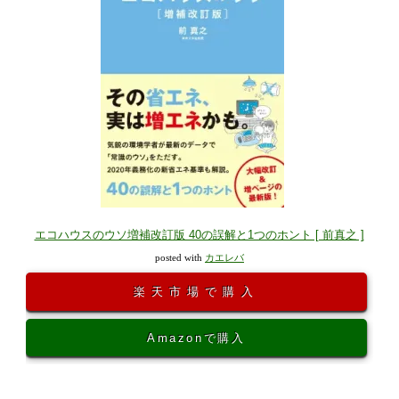
エコハウスのウソ増補改訂版 40の誤解と1つのホント [ 前真之 ]
posted with
カエレバ
楽天市場で購入
Amazonで購入