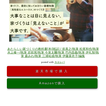
あたらしい家づくりの教科書[本/雑誌] / 前真之/執筆 松尾和也/執筆
水上修一/執筆 岩前篤/執筆 今泉太爾/執筆 竹内昌義/執筆 伊礼智/執
筆 森みわ/執筆 三浦祐成/執筆 伊藤菜衣子/編集
posted with
カエレバ
楽天市場で購入
Amazonで購入