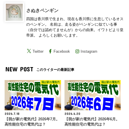
さぬきペンギン
四国は香川県で生まれ、現在も香川県に生息しているオス
のペンギン。 名前は、走る姿がペンギンに似ている事
（自分では認めてませんが）からの由来。イワトビより皇
帝派。 よろしくお願いします。
Twitter
Facebook
Instagram
NEW POST
このライターの最新記事
我が家の電気代
我が家の電気代
2026.7.18
2026.6.20
【我が家の電気代】2026年7月。
【我が家の電気代】2026年6月。
高性能住宅の電気代は？
高性能住宅の電気代は？