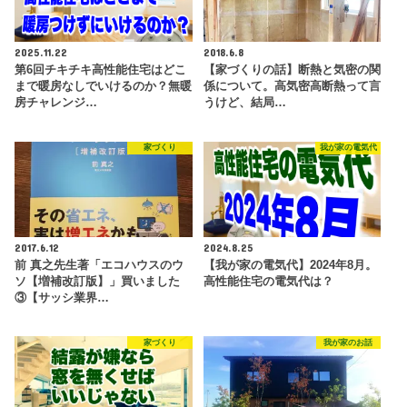
2025.11.22
2018.6.8
第6回チキチキ高性能住宅はどこ
【家づくりの話】断熱と気密の関
まで暖房なしでいけるのか？無暖
係について。高気密高断熱って言
房チャレンジ…
うけど、結局…
家づくり
我が家の電気代
2017.6.12
2024.8.25
前 真之先生著「エコハウスのウ
【我が家の電気代】2024年8月。
ソ【増補改訂版】」買いました
高性能住宅の電気代は？
③【サッシ業界…
家づくり
我が家のお話