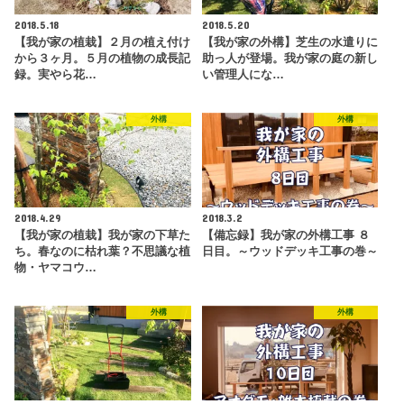
2018.5.18
2018.5.20
【我が家の植栽】２月の植え付け
【我が家の外構】芝生の水遣りに
から３ヶ月。５月の植物の成長記
助っ人が登場。我が家の庭の新し
録。実やら花…
い管理人にな…
外構
外構
2018.4.29
2018.3.2
【我が家の植栽】我が家の下草た
【備忘録】我が家の外構工事 ８
ち。春なのに枯れ葉？不思議な植
日目。～ウッドデッキ工事の巻～
物・ヤマコウ…
外構
外構