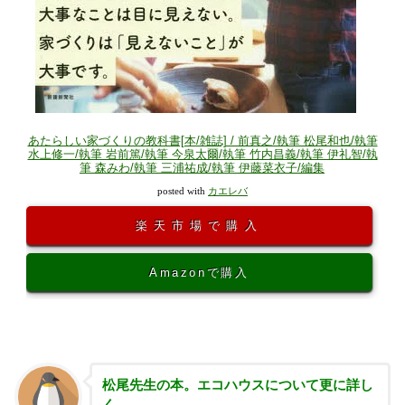
あたらしい家づくりの教科書[本/雑誌] / 前真之/執筆 松尾和也/執筆
水上修一/執筆 岩前篤/執筆 今泉太爾/執筆 竹内昌義/執筆 伊礼智/執
筆 森みわ/執筆 三浦祐成/執筆 伊藤菜衣子/編集
posted with
カエレバ
楽天市場で購入
Amazonで購入
松尾先生の本。エコハウスについて更に詳し
く。