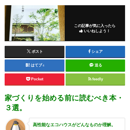
この記事が気に入ったら
いいねしよう！
ポスト
シェア
はてブ
送る
4
Pocket
feedly
家づくりを始める前に読むべき本・
３選。
高性能な
エコハウスがどんなものか理解。