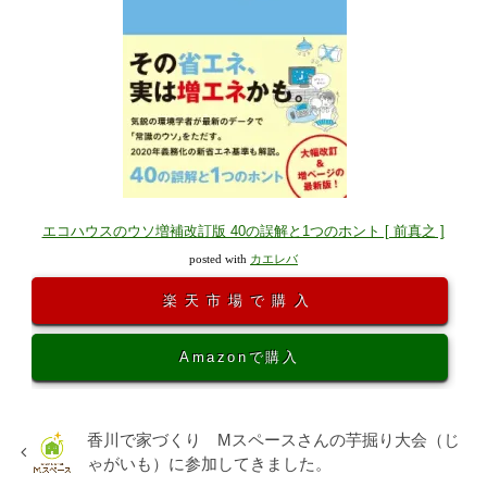
エコハウスのウソ増補改訂版 40の誤解と1つのホント [ 前真之 ]
posted with
カエレバ
楽天市場で購入
Amazonで購入
香川で家づくり Mスペースさんの芋掘り大会（じ
ゃがいも）に参加してきました。