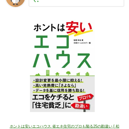
ホントは安いエコハウス 省エネ住宅のプロも陥る25の勘違い [ 松