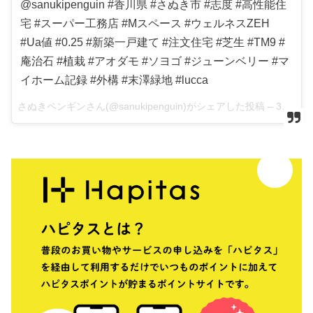
@sanukipenguin #香川県 #さぬき市 #志度 #高性能住
宅 #スーパー工務店 #Mスペース #ウェルネスZEH
#Ua値 #0.25 #新築一戸建て #注文住宅 #芝生 #TM9 #
庵治石 #植栽 #アオダモ #ソヨゴ #ジューンベリー #マ
イホーム記録 #外構 #末澤緑地 #lucca
さぬきペンギンさん(@sanukipenguin)がシェアした投稿 –
3月 10, 2018 at 7:44午後 PST