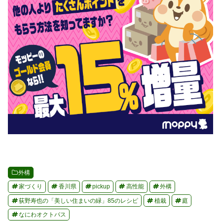
外構
家づくり
香川県
pickup
高性能
外構
荻野寿也の「美しい住まいの緑」85のレシピ
植栽
庭
なにわオクトパス