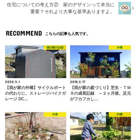
住宅についての考え方② 家のデザインって本当に
重要？それより大事な基準ありますよ。
RECOMMEND
こちらの記事も人気です。
我が家のお話
外構
2020.5.1
2018.5.17
【我が家の外構】サイクルポート
【我が家の庭づくり】芝生・ＴＭ
の代わりに、ストレージバイクガ
９の成長記録 ～２ヶ月後。足元
レージ DC…
がフカフカし…
外構
外構