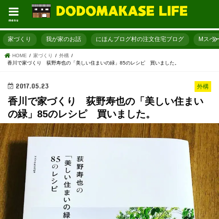
menu
家づくり
我が家のお話
にほんブログ村の注文住宅ブログ
Mスペ
HOME
家づくり
外構
香川で家づくり 荻野寿也の「美しい住まいの緑」85のレシピ 買いました。
2017.05.23
外構
香川で家づくり 荻野寿也の「美しい住まい
の緑」85のレシピ 買いました。