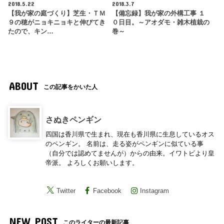
2018.5.22
2018.3.7
【我が家の庭づくり】芝生・ＴＭ
【備忘録】我が家の外構工事 １
９の穂がニョキニョキと伸びてき
０日目。～アオダモ・雑木植栽の
たので、キン…
巻～
ABOUT
この記事をかいた人
さぬきペンギン
四国は香川県で生まれ、現在も香川県に生息しているオス
のペンギン。 名前は、走る姿がペンギンに似ている事
（自分では認めてませんが）からの由来。イワトビより皇
帝派。 よろしくお願いします。
Twitter
Facebook
Instagram
NEW POST
このライターの最新記事