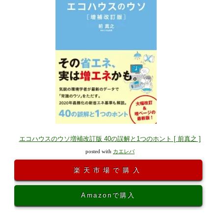
エコハウスのウソ増補改訂版 40の誤解と1つのホント [ 前真之 ]
posted with
カエレバ
楽天市場で購入
Amazonで購入