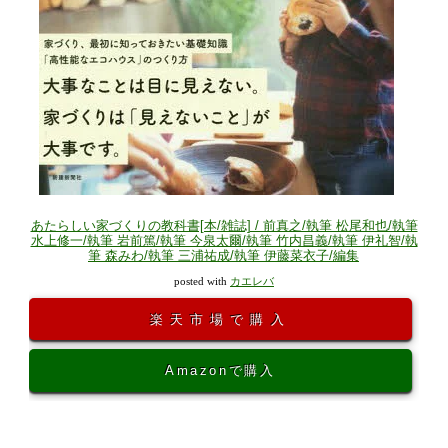
あたらしい家づくりの教科書[本/雑誌] / 前真之/執筆 松尾和也/執筆
水上修一/執筆 岩前篤/執筆 今泉太爾/執筆 竹内昌義/執筆 伊礼智/執
筆 森みわ/執筆 三浦祐成/執筆 伊藤菜衣子/編集
posted with
カエレバ
楽天市場で購入
Amazonで購入