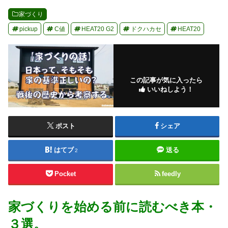
家づくり
pickup
C値
HEAT20 G2
ドクハカセ
HEAT20
この記事が気に入ったら
いいねしよう！
ポスト
シェア
はてブ
送る
2
Pocket
feedly
家づくりを始める前に読むべき本・
３選。