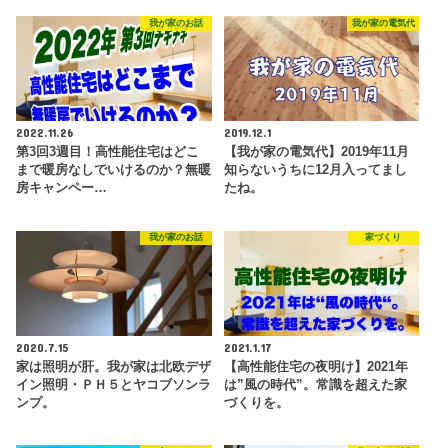
我が家のお話
我が家の電気代
2022.11.26
2019.12.1
第3回3週目！高性能住宅はどこ
【我が家の電気代】2019年11月
まで暖房なしでいけるのか？無暖
知らないうちに12月入ってまし
房キャンペー…
たね。
我が家のお話
家づくり
2020.7.15
2021.1.17
家は照明が肝。我が家は北欧デザ
【高性能住宅の夜明け】2021年
イン照明・ＰＨ５とヤコブソンラ
は”風の時代”。常識を超えた家
ンプ。
づくりを。