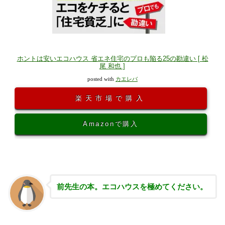
ホントは安いエコハウス 省エネ住宅のプロも陥る25の勘違い [ 松
尾 和也 ]
posted with
カエレバ
楽天市場で購入
Amazonで購入
前先生の本。エコハウスを極めてください。