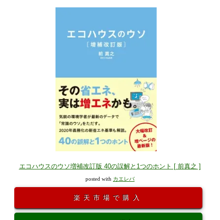
エコハウスのウソ増補改訂版 40の誤解と1つのホント [ 前真之 ]
posted with
カエレバ
楽天市場で購入