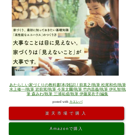
あたらしい家づくりの教科書[本/雑誌] / 前真之/執筆 松尾和也/執筆
水上修一/執筆 岩前篤/執筆 今泉太爾/執筆 竹内昌義/執筆 伊礼智/執
筆 森みわ/執筆 三浦祐成/執筆 伊藤菜衣子/編集
posted with
カエレバ
楽天市場で購入
Amazonで購入