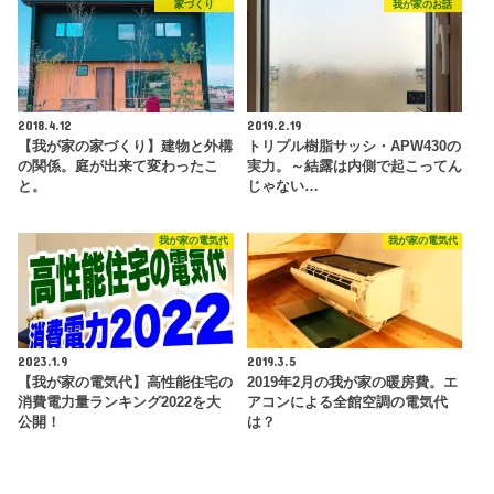
家づくり
我が家のお話
2018.4.12
2019.2.19
【我が家の家づくり】建物と外構
トリプル樹脂サッシ・APW430の
の関係。庭が出来て変わったこ
実力。～結露は内側で起こってん
と。
じゃない…
我が家の電気代
我が家の電気代
2023.1.9
2019.3.5
【我が家の電気代】高性能住宅の
2019年2月の我が家の暖房費。エ
消費電力量ランキング2022を大
アコンによる全館空調の電気代
公開！
は？