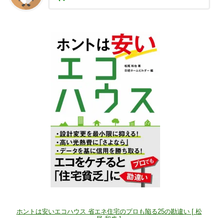
ホントは安いエコハウス 省エネ住宅のプロも陥る25の勘違い [ 松