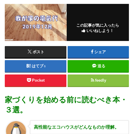
この記事が気に入ったら
いいねしよう！
ポスト
シェア
はてブ
送る
6
Pocket
feedly
家づくりを始める前に読むべき本・
３選。
高性能な
エコハウスがどんなものか理解。