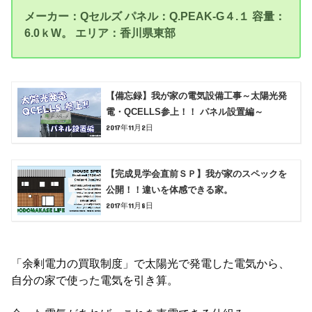
メーカー：Qセルズ
パネル：Q.PEAK-G４.１
容量：
6.0ｋW。
エリア：香川県東部
【備忘録】我が家の電気設備工事～太陽光発
電・QCELLS参上！！ パネル設置編～
2017年11月2日
【完成見学会直前ＳＰ】我が家のスペックを
公開！！違いを体感できる家。
2017年11月8日
「余剰電力の買取制度」で太陽光で発電した電気から、
自分の家で使った電気を引き算。