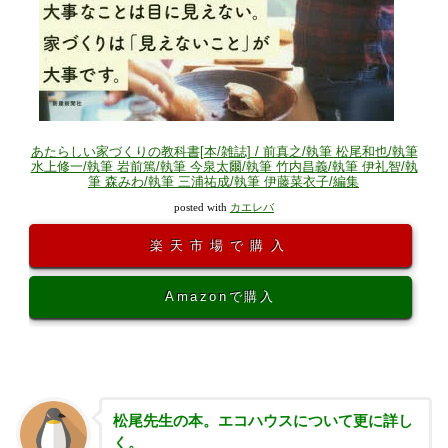
あたらしい家づくりの教科書[本/雑誌] / 前真之/執筆 松尾和也/執筆
水上修一/執筆 岩前篤/執筆 今泉太爾/執筆 竹内昌義/執筆 伊礼智/執
筆 森みわ/執筆 三浦祐成/執筆 伊藤菜衣子/編集
posted with
カエレバ
楽天市場で購入
Amazonで購入
松尾先生の本。エコハウスについて更に詳し
く。