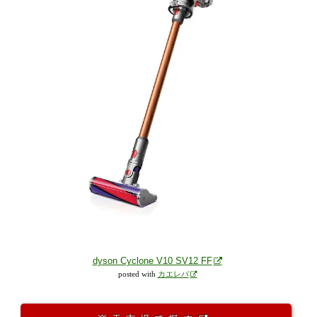
dyson Cyclone V10 SV12 FF
posted with
カエレバ