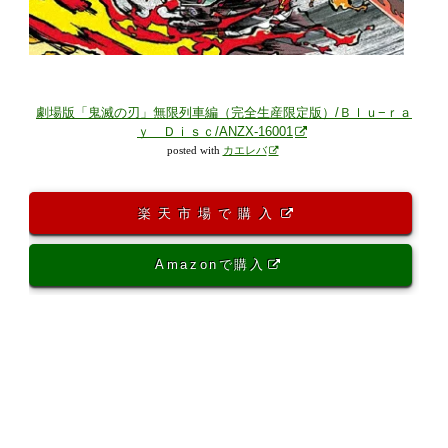
劇場版「鬼滅の刃」無限列車編（完全生産限定版）/Ｂｌｕ−ｒａ
ｙ Ｄｉｓｃ/ANZX-16001
posted with
カエレバ
楽天市場で購入
Amazonで購入