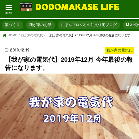
menu
家づくり
我が家のお話
にほんブログ村の注文住宅ブログ
Mスペ
HOME
我が家の電気代
【我が家の電気代】2019年12月 今年最後の報告になります。
2019.12.19
我が家の電気代
【我が家の電気代】2019年12月 今年最後の報
告になります。