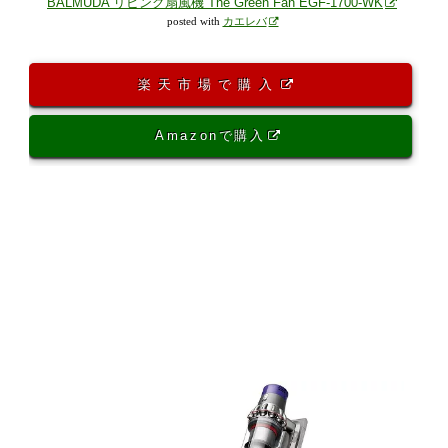
BALMUDA リビング扇風機 The Green Fan EGF-1700-WK
posted with
カエレバ
楽天市場で購入
Amazonで購入