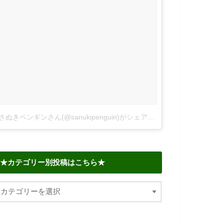
さぬきペンギンさん(@sanukipenguin)がシェアした投稿
–
2018年 6
★カテゴリー別投稿はこちら★