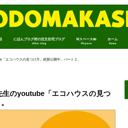
話
にほんブログ村の注文住宅ブログ
Mスペース㈱
ホーム
other blog
Mspace
Home
ube「エコハウスの見つけ方」絶賛公開中。パート２。
のyoutube「エコハウスの見つ
２。