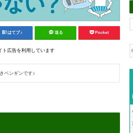
はてブ
送る
Pocket
3
イト広告を利用しています
きペンギンです♪