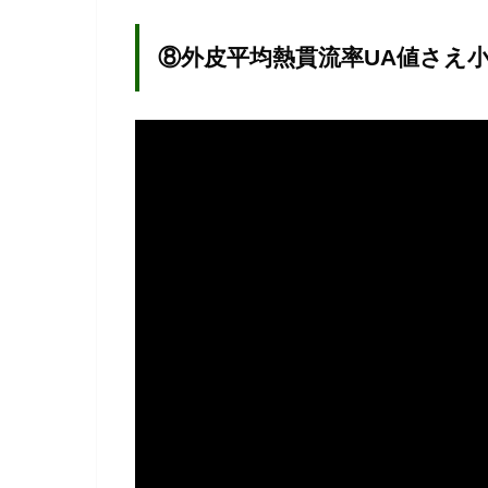
⑧外皮平均熱貫流率UA値さえ