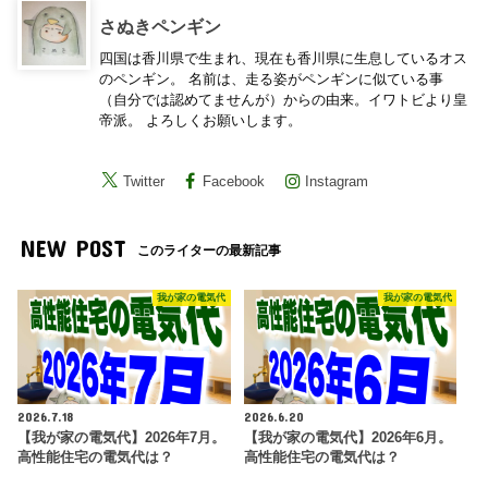
さぬきペンギン
四国は香川県で生まれ、現在も香川県に生息しているオス
のペンギン。 名前は、走る姿がペンギンに似ている事
（自分では認めてませんが）からの由来。イワトビより皇
帝派。 よろしくお願いします。
Twitter
Facebook
Instagram
NEW POST
このライターの最新記事
我が家の電気代
我が家の電気代
2026.7.18
2026.6.20
【我が家の電気代】2026年7月。
【我が家の電気代】2026年6月。
高性能住宅の電気代は？
高性能住宅の電気代は？