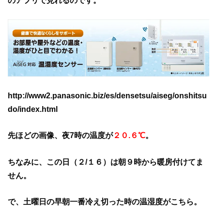
http://www2.panasonic.biz/es/densetsu/aiseg/onshitsu
do/index.html
先ほどの画像、夜7時の温度が
２０.６℃
。
ちなみに、この日（２/１６）は朝９時から暖房付けてま
せん。
で、土曜日の早朝
一番冷え切った時の温湿度がこちら。