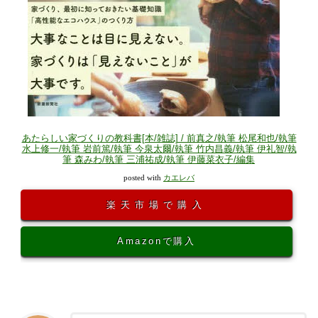
あたらしい家づくりの教科書[本/雑誌] / 前真之/執筆 松尾和也/執筆
水上修一/執筆 岩前篤/執筆 今泉太爾/執筆 竹内昌義/執筆 伊礼智/執
筆 森みわ/執筆 三浦祐成/執筆 伊藤菜衣子/編集
posted with
カエレバ
楽天市場で購入
Amazonで購入