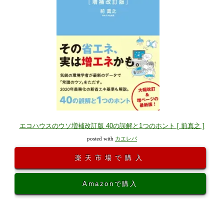
エコハウスのウソ増補改訂版 40の誤解と1つのホント [ 前真之 ]
posted with
カエレバ
楽天市場で購入
Amazonで購入