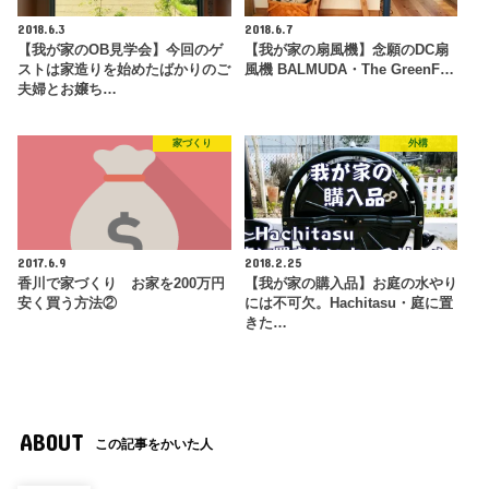
2018.6.3
2018.6.7
【我が家のOB見学会】今回のゲ
【我が家の扇風機】念願のDC扇
ストは家造りを始めたばかりのご
風機 BALMUDA・The GreenF…
夫婦とお嬢ち…
家づくり
外構
2017.6.9
2018.2.25
香川で家づくり お家を200万円
【我が家の購入品】お庭の水やり
安く買う方法②
には不可欠。Hachitasu・庭に置
きた…
ABOUT
この記事をかいた人