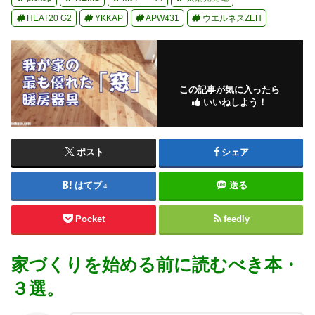
HEAT20 G2
YKKAP
APW431
ウエルネスZEH
この記事が気に入ったら
いいねしよう！
ポスト
シェア
はてブ
送る
4
Pocket
feedly
家づくりを始める前に読むべき本・
３選。