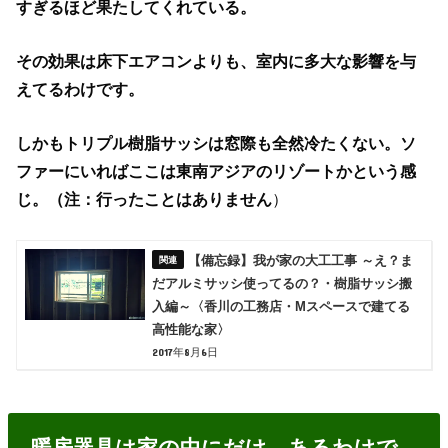
すぎるほど果たしてくれている。
その効果は床下エアコンよりも、室内に多大な影響を与
えてるわけです。
しかもトリプル樹脂サッシは窓際も全然冷たくない。ソ
ファーにいればここは
東南アジアのリゾートかという感
じ。（注：行ったことはありません
）
【備忘録】我が家の大工工事 ～え？ま
だアルミサッシ使ってるの？・樹脂サッシ搬
入編～〈香川の工務店・Mスペースで建てる
高性能な家〉
2017年8月6日
暖房器具は家の中にだけ、あるわけで