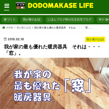
menu
家づくり
我が家のお話
にほんブログ村の注文住宅ブログ
Mスペ
HOME
我が家のお話
我が家の最も優れた暖房器具 それは・・・「窓」。
2018.02.18
我が家のお話
我が家の最も優れた暖房器具 それは・・・
「窓」。