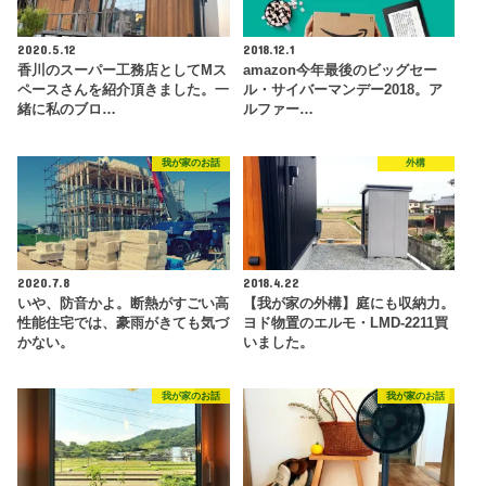
2020.5.12
2018.12.1
香川のスーパー工務店としてMス
amazon今年最後のビッグセー
ペースさんを紹介頂きました。一
ル・サイバーマンデー2018。ア
緒に私のブロ…
ルファー…
我が家のお話
外構
2020.7.8
2018.4.22
いや、防音かよ。断熱がすごい高
【我が家の外構】庭にも収納力。
性能住宅では、豪雨がきても気づ
ヨド物置のエルモ・LMD-2211買
かない。
いました。
我が家のお話
我が家のお話