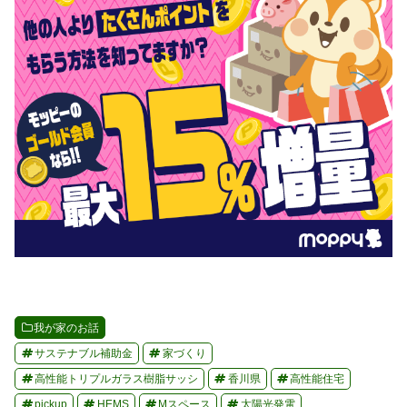
我が家のお話
サステナブル補助金
家づくり
高性能トリプルガラス樹脂サッシ
香川県
高性能住宅
pickup
HEMS
Mスペース
太陽光発電