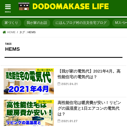
menu
家づくり
我が家のお話
にほんブログ村の注文住宅ブログ
Mスペ
HOME
タグ : HEMS
HEMS
我が家の電気代
【我が家の電気代】2021年4月。高
性能住宅の電気代は？
2021.04.21
我が家のお話
高性能住宅は暖房費が安い！リビン
グの温湿度と1日エアコンの電気代
は？
2021.01.27