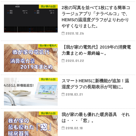
我が家のお話
2枚の写真を並べて1枚にする簡単コ
ラージュアプリ「ナラベルコ」で、
HEMSの温湿度グラフがよりわかり
やすくなりました。
2020.12.26
我が家の電気代
【我が家の電気代】2019年の消費電
力量まとめ～最終編～。
2020.01.22
我が家のお話
スマートHEMSに新機能が追加！温
湿度グラフの長期表示が可能に。
2018.03.21
我が家のお話
我が家の最も優れた暖房器具 それ
は・・・「窓」。
2018.02.18