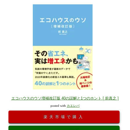
エコハウスのウソ増補改訂版 40の誤解と1つのホント [ 前真之 ]
posted with
カエレバ
楽天市場で購入