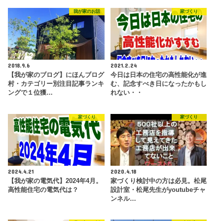
我が家のお話
家づくり
2018.9.6
2021.2.24
【我が家のブログ】にほんブログ
今日は日本の住宅の高性能化が進
村・カテゴリー別注目記事ランキ
む、記念すべき日になったかもし
ングで１位獲…
れない・・
家づくり
家づくり
2024.4.21
2020.4.18
【我が家の電気代】2024年4月。
家づくり検討中の方は必見。松尾
高性能住宅の電気代は？
設計室・松尾先生がyoutubeチャ
ンネル…