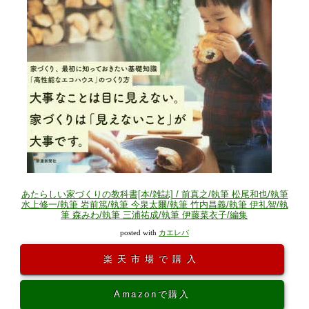
あたらしい家づくりの教科書[本/雑誌] / 前真之/執筆 松尾和也/執筆
水上修一/執筆 岩前篤/執筆 今泉太爾/執筆 竹内昌義/執筆 伊礼智/執
筆 森みわ/執筆 三浦祐成/執筆 伊藤菜衣子/編集
posted with
カエレバ
楽天市場で購入
Amazonで購入