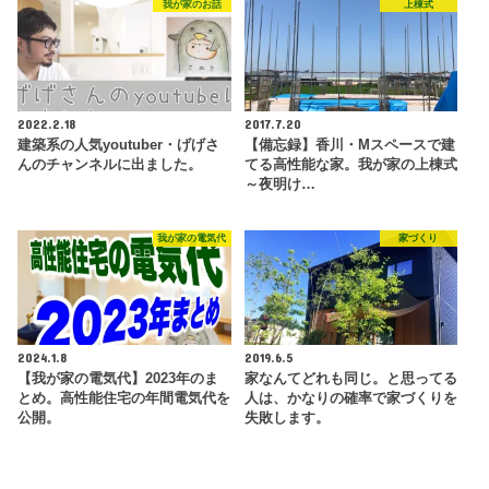
我が家のお話
上棟式
2022.2.18
2017.7.20
建築系の人気youtuber・げげさ
【備忘録】香川・Mスペースで建
んのチャンネルに出ました。
てる高性能な家。我が家の上棟式
～夜明け…
我が家の電気代
家づくり
2024.1.8
2019.6.5
【我が家の電気代】2023年のま
家なんてどれも同じ。と思ってる
とめ。高性能住宅の年間電気代を
人は、かなりの確率で家づくりを
公開。
失敗します。