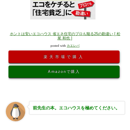
ホントは安いエコハウス 省エネ住宅のプロも陥る25の勘違い [ 松
尾 和也 ]
posted with
カエレバ
楽天市場で購入
Amazonで購入
前先生の本。エコハウスを極めてください。