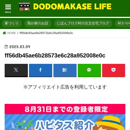
menu
家づくり
我が家のお話
にほんブログ村の注文住宅ブログ
Mスペ
HOME
ff56db45ae6b28573e6c28a952008e0c
2025.03.09
ff56db45ae6b28573e6c28a952008e0c
※アフィリエイト広告を利用しています