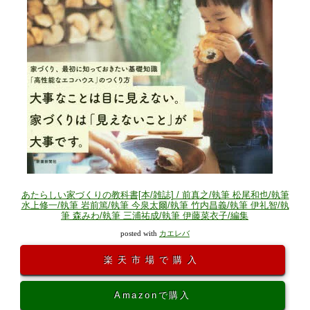
あたらしい家づくりの教科書[本/雑誌] / 前真之/執筆 松尾和也/執筆
水上修一/執筆 岩前篤/執筆 今泉太爾/執筆 竹内昌義/執筆 伊礼智/執
筆 森みわ/執筆 三浦祐成/執筆 伊藤菜衣子/編集
posted with
カエレバ
楽天市場で購入
Amazonで購入