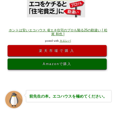
ホントは安いエコハウス 省エネ住宅のプロも陥る25の勘違い [ 松
尾 和也 ]
posted with
カエレバ
楽天市場で購入
Amazonで購入
前先生の本。エコハウスを極めてください。