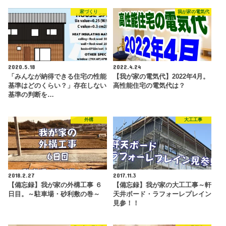
家づくり
我が家の電気代
2020.5.18
2022.4.24
「みんなが納得できる住宅の性能
【我が家の電気代】2022年4月。
基準はどのくらい？」存在しない
高性能住宅の電気代は？
基準の判断を…
外構
大工工事
2018.2.27
2017.11.3
【備忘録】我が家の外構工事 ６
【備忘録】我が家の大工工事～軒
日目。～駐車場・砂利敷の巻～
天井ボード・ラフォーレプレイン
見参！！