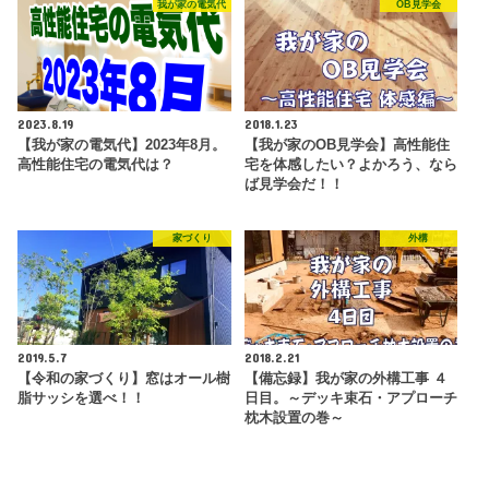
我が家の電気代
OB見学会
2023.8.19
2018.1.23
【我が家の電気代】2023年8月。
【我が家のOB見学会】高性能住
高性能住宅の電気代は？
宅を体感したい？よかろう、なら
ば見学会だ！！
家づくり
外構
2019.5.7
2018.2.21
【令和の家づくり】窓はオール樹
【備忘録】我が家の外構工事 ４
脂サッシを選べ！！
日目。～デッキ束石・アプローチ
枕木設置の巻～