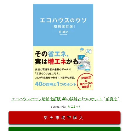
エコハウスのウソ増補改訂版 40の誤解と1つのホント [ 前真之 ]
posted with
カエレバ
楽天市場で購入