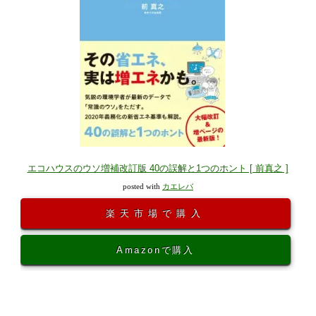
エコハウスのウソ増補改訂版 40の誤解と1つのホント [ 前真之 ]
posted with
カエレバ
楽天市場で購入
Amazonで購入