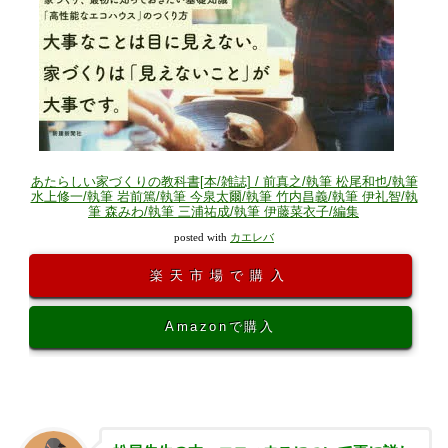
あたらしい家づくりの教科書[本/雑誌] / 前真之/執筆 松尾和也/執筆
水上修一/執筆 岩前篤/執筆 今泉太爾/執筆 竹内昌義/執筆 伊礼智/執
筆 森みわ/執筆 三浦祐成/執筆 伊藤菜衣子/編集
posted with
カエレバ
楽天市場で購入
Amazonで購入