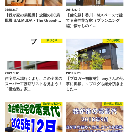
2018.6.7
2018.6.10
【我が家の扇風機】念願のDC扇
【備忘録】香川・Mスペースで建
風機 BALMUDA・The GreenF…
てる高性能な家（プランニング
編）懐かしのイ…
家づくり
ブログ掲載
2021.1.12
2018.6.21
住宅展示場行くより、この全国の
【ブロガー初取材】ienyさんの記
スーパー工務店リストを見よう！
事に掲載。～ブログも紹介頂きま
「構造塾」家…
した～
我が家の電気代
我が家の電気代