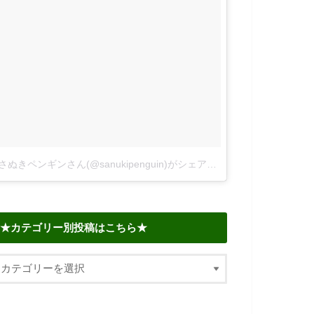
さぬきペンギンさん(@sanukipenguin)がシェアした投稿
–
2018年 6
★カテゴリー別投稿はこちら★