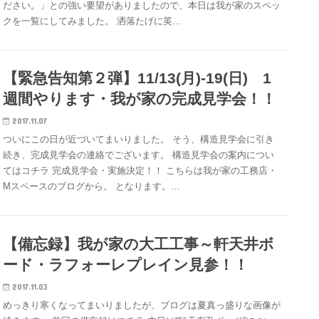
ださい。」との強い要望がありましたので、本日は我が家のスペッ
クを一覧にしてみました。 洒落たげに英…
【緊急告知第２弾】11/13(月)-19(日) 1
週間やります・我が家の完成見学会！！
2017.11.07
ついにこの日が近づいてまいりました。 そう、構造見学会に引き
続き、完成見学会の連絡でございます。 構造見学会の案内につい
てはコチラ 完成見学会・実施決定！！ こちらは我が家の工務店・
Mスペースのブログから。 となります。…
【備忘録】我が家の大工工事～軒天井ボ
ード・ラフォーレプレイン見参！！
2017.11.03
めっきり寒くなってまいりましたが、ブログは夏真っ盛りな画像が