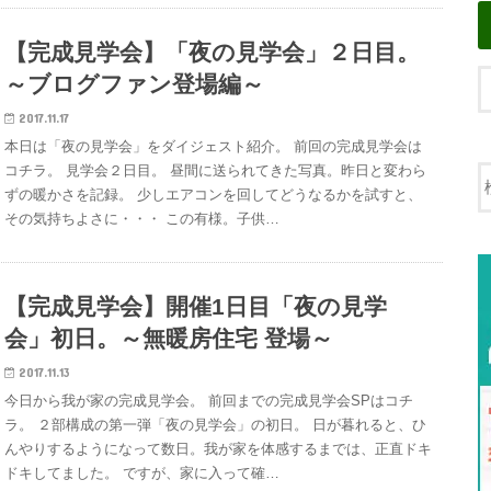
【完成見学会】「夜の見学会」２日目。
～ブログファン登場編～
2017.11.17
本日は「夜の見学会」をダイジェスト紹介。 前回の完成見学会は
コチラ。 見学会２日目。 昼間に送られてきた写真。昨日と変わら
ずの暖かさを記録。 少しエアコンを回してどうなるかを試すと、
その気持ちよさに・・・ この有様。子供…
【完成見学会】開催1日目「夜の見学
会」初日。～無暖房住宅 登場～
2017.11.13
今日から我が家の完成見学会。 前回までの完成見学会SPはコチ
ラ。 ２部構成の第一弾「夜の見学会」の初日。 日が暮れると、ひ
んやりするようになって数日。我が家を体感するまでは、正直ドキ
ドキしてました。 ですが、家に入って確…