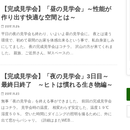
【完成見学会】「昼の見学会」～性能が
作り出す快適な空間とは～
2017.11.26
平日の夜の見学会も終わり、いよいよ昼の見学会に。 夜とは違う
環境で、初めて昼間のお家を体感出来るという事で、私自身楽しみ
にしてました。 夜の完成見学会はコチラ。 沢山の方が来てくれま
した。 親族、ご近所さん、Mスペースの…
【完成見学会】「夜の見学会」3日目～
最終日終了 ～ヒトは慣れる生き物編～
2017.11.23
無事「夜の見学会」を終える事ができました。 前回の完成見学会
はコチラ。 見学会時の温度。 相変わらず安定した、温度１９℃
湿度５０％。 空いた時間にダイニングの照明を撮るために、外に
出て窓からパシャリ。（詳細はまたWEB…