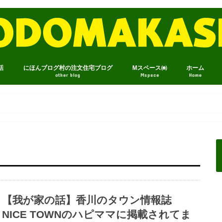
話
にほんブログ村の注文住宅ブログ
Mスペース㈱
ホーム
other blog
Mspace
Home
【我が家の話】香川のタウン情報誌
NICE TOWNのハピママに掲載されてま