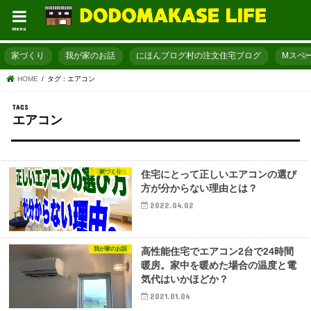
menu
家づくり
我が家のお話
にほんブログ村の注文住宅ブログ
Mスペ
HOME
タグ : エアコン
エアコン
家づくり
住宅にとって正しいエアコンの選び
方が分からない理由とは？
2022.04.02
我が家のお話
高性能住宅でエアコン2台で24時間
暖房。家中を暖めた場合の温度と電
気代はいかほどか？
2021.01.04