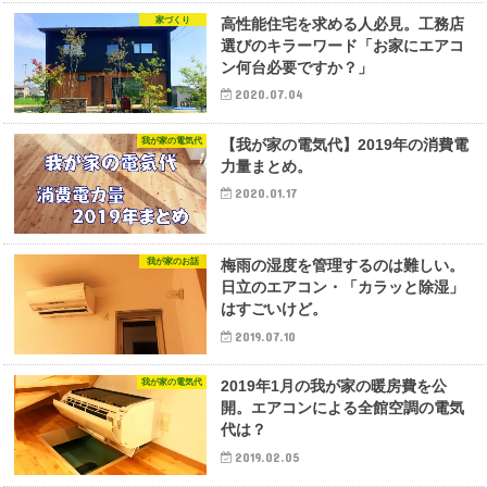
家づくり
高性能住宅を求める人必見。工務店
選びのキラーワード「お家にエアコ
ン何台必要ですか？」
2020.07.04
我が家の電気代
【我が家の電気代】2019年の消費電
力量まとめ。
2020.01.17
我が家のお話
梅雨の湿度を管理するのは難しい。
日立のエアコン・「カラッと除湿」
はすごいけど。
2019.07.10
我が家の電気代
2019年1月の我が家の暖房費を公
開。エアコンによる全館空調の電気
代は？
2019.02.05