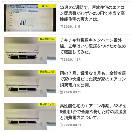
家づくり
12月の1週間で、戸建住宅のエアコ
ン暖房費がわずか250円て本当？高
性能住宅の実力とは。
2020.12.13
我が家のお話
チキチキ無暖房キャンペーン番外
編。去年はいつ暖房をつけたか改め
て確認してみた。
2020.11.24
我が家のお話
雨の７月、猛暑な８月も、全館冷房
で家中快適だった我が家のエアコン
消費電力を公開。
2020.09.11
我が家のお話
高性能住宅のエアコン考察。32坪を
8畳用1台で全館冷房した時の温湿度
と消費電力について。
2020.08.19