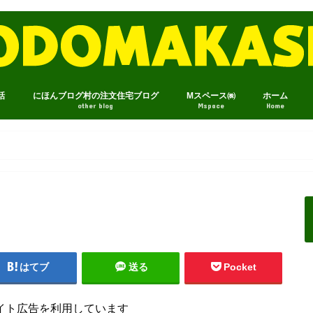
話
にほんブログ村の注文住宅ブログ
Mスペース㈱
ホーム
other blog
Mspace
Home
はてブ
送る
Pocket
イト広告を利用しています