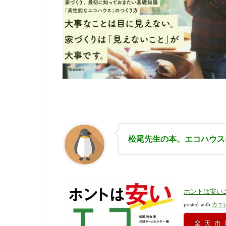
松尾先生の本。エコハウス
ホントは安いエ
posted with
カエ
楽天市