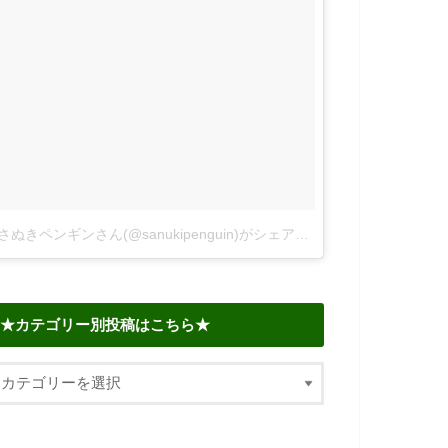
さぬきペンギンさん(@sanukipenguin)がシェアした投稿
–
2018年 6
★カテゴリー別投稿はこちら★