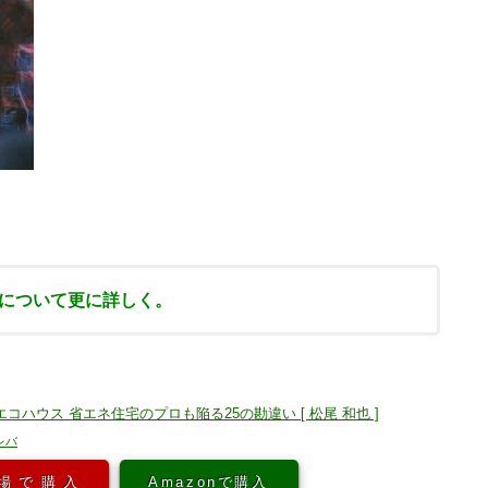
について更に詳しく。
コハウス 省エネ住宅のプロも陥る25の勘違い [ 松尾 和也 ]
レバ
場で購入
Amazonで購入