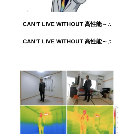
CAN’T LIVE WITHOUT 高性能～♫
CAN’T LIVE WITHOUT 高性能～♫