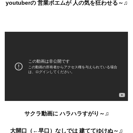
youtuberの 営業ポエムが 人の気を狂わせる～♫
サクラ動画に ハラハラすがり～♫
大開口（←早口）なしでは 建ててゆけぬ～♫