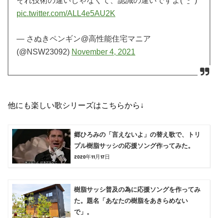
それ技術の違いじゃなくて、認識の違いですよ( ˙ᒡ̱˙ )
pic.twitter.com/ALL4e5AU2K
— さぬきペンギン@高性能住宅マニア
(@NSW23092)
November 4, 2021
他にも楽しい歌シリーズはこちらから↓
郷ひろみの「言えないよ」の替え歌で、トリ
プル樹脂サッシの応援ソング作ってみた。
2020年11月17日
樹脂サッシ普及の為に応援ソングを作ってみ
た。題名「あなたの樹脂をあきらめない
で」。