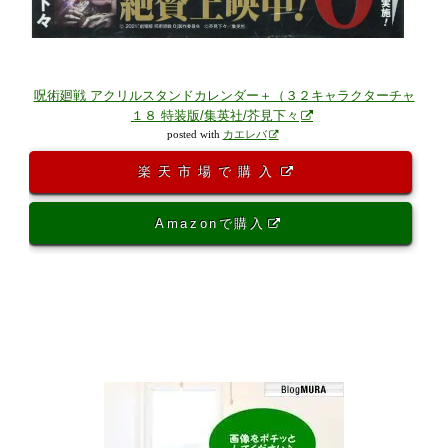
呪術廻戦 アクリルスタンドカレンダー＋（３２キャラクターチャ
１８ 特装版/集英社/芥見下々
posted with
カエレバ
楽天市場で購入
Amazonで購入