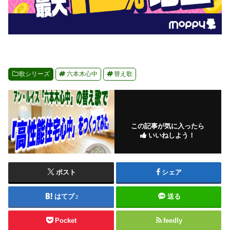
歌シリーズ
六本木心中
替え歌
この記事が気に入ったら
いいねしよう！
ポスト
シェア
はてブ
送る
2
Pocket
feedly