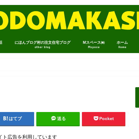
話
にほんブログ村の注文住宅ブログ
Mスペース㈱
ホーム
other blog
Mspace
Home
はてブ
送る
Pocket
イト広告を利用しています