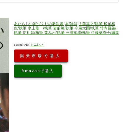
あたらしい家づくりの教科書[本/雑誌] / 前真之/執筆 松尾和
也/執筆 水上修一/執筆 岩前篤/執筆 今泉太爾/執筆 竹内昌義/
執筆 伊礼智/執筆 森みわ/執筆 三浦祐成/執筆 伊藤菜衣子/編集
posted with
カエレバ
楽天市場で購入
Amazonで購入