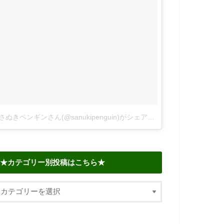
さぬきペンギンさん(@sanukipenguin)がシェアした投稿
–
2018年 6
★カテゴリー別投稿はこちら★