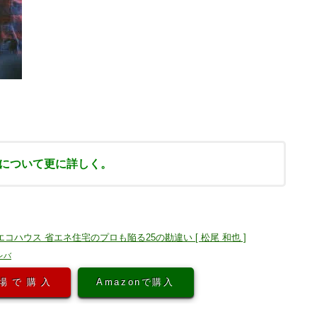
について更に詳しく。
コハウス 省エネ住宅のプロも陥る25の勘違い [ 松尾 和也 ]
レバ
場で購入
Amazonで購入