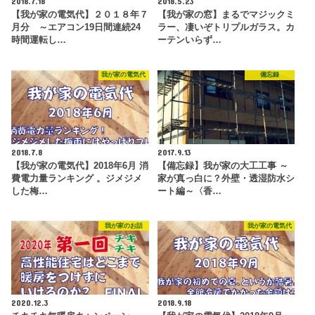
2018.7.18
2018.5.23
【我が家の電気代】２０１８年７
【我が家の窓】まるでマジックミ
月分 ～エアコン19日間連続24
ラー、凄いぞトリプルガラス。カ
時間運転し…
ーテンいらず…
我が家の電気代
備忘録
2018.7.8
2017.9.13
【我が家の電気代】2018年6月 消
【備忘録】我が家の大工工事 ～
費電力量ランキング 。ジメジメ
家が真っ白に？外壁・透湿防水シ
した梅…
ート編～〈香…
我が家のお話
我が家の電気代
2020.12.3
2018.9.18