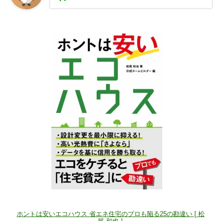
ホントは安いエコハウス 省エネ住宅のプロも陥る25の勘違い [ 松