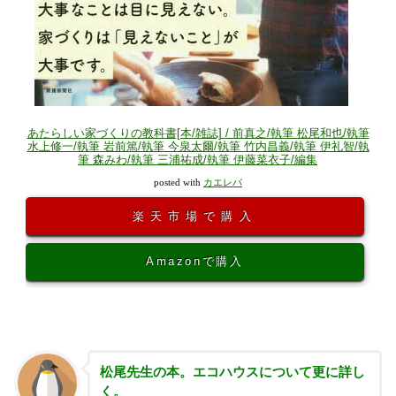
あたらしい家づくりの教科書[本/雑誌] / 前真之/執筆 松尾和也/執筆
水上修一/執筆 岩前篤/執筆 今泉太爾/執筆 竹内昌義/執筆 伊礼智/執
筆 森みわ/執筆 三浦祐成/執筆 伊藤菜衣子/編集
posted with
カエレバ
楽天市場で購入
Amazonで購入
松尾先生の本。エコハウスについて更に詳し
く。