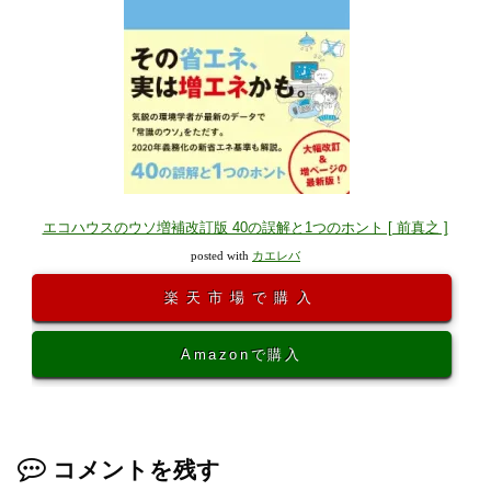
エコハウスのウソ増補改訂版 40の誤解と1つのホント [ 前真之 ]
posted with
カエレバ
楽天市場で購入
Amazonで購入
コメントを残す