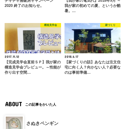
チキチキ無暖房キャンペーン
【我が家の電気代】2018年9月 ～
2020 終了のお知らせ。
我が家の初めての夏、というか酷
暑。…
構造見学会
家づくり
2017.11.12
2018.6.17
【完成見学会直前ＳＰ】我が家の
【家づくりの話】あなたは注文住
構造見学会プレビュー。～性能が
宅に向く人？向かない人？必要な
作り出す空間…
のは事前準備…
ABOUT
この記事をかいた人
さぬきペンギン