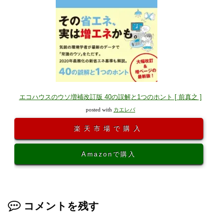
エコハウスのウソ増補改訂版 40の誤解と1つのホント [ 前真之 ]
posted with
カエレバ
楽天市場で購入
Amazonで購入
コメントを残す