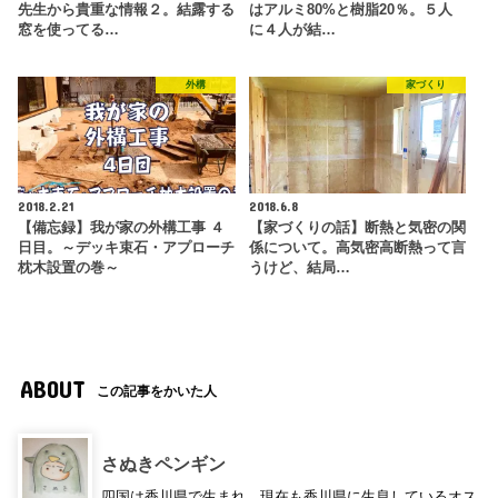
先生から貴重な情報２。結露する
はアルミ80%と樹脂20％。５人
窓を使ってる…
に４人が結…
外構
家づくり
2018.2.21
2018.6.8
【備忘録】我が家の外構工事 ４
【家づくりの話】断熱と気密の関
日目。～デッキ束石・アプローチ
係について。高気密高断熱って言
枕木設置の巻～
うけど、結局…
ABOUT
この記事をかいた人
さぬきペンギン
四国は香川県で生まれ、現在も香川県に生息しているオス