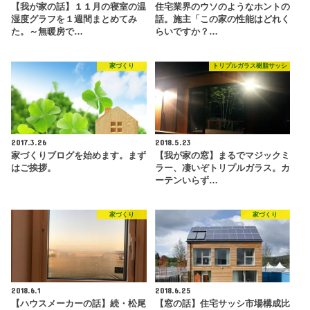
【我が家の話】１１月の寝室の温
住宅業界のウソのようなホントの
湿度グラフを１週間まとめてみ
話。施主「この家の性能はどれく
た。～無暖房で…
らいですか？…
家づくり
トリプルガラス樹脂サッシ
2017.3.26
2018.5.23
家づくりブログを始めます。まず
【我が家の窓】まるでマジックミ
はご挨拶。
ラー、凄いぞトリプルガラス。カ
ーテンいらず…
家づくり
家づくり
2018.6.1
2018.6.25
【ハウスメーカーの話】続・松尾
【窓の話】住宅サッシ市場構成比