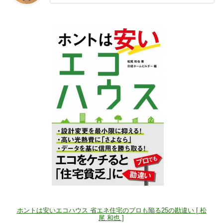
ホントは安いエコハウス 省エネ住宅のプロも陥る25の勘違い [ 松
尾 和也 ]