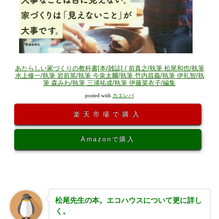
あたらしい家づくりの教科書[本/雑誌] / 前真之/執筆 松尾和也/執筆
水上修一/執筆 岩前篤/執筆 今泉太爾/執筆 竹内昌義/執筆 伊礼智/執
筆 森みわ/執筆 三浦祐成/執筆 伊藤菜衣子/編集
posted with
カエレバ
楽天市場で購入
Amazonで購入
松尾先生の本。エコハウスについて更に詳し
く。