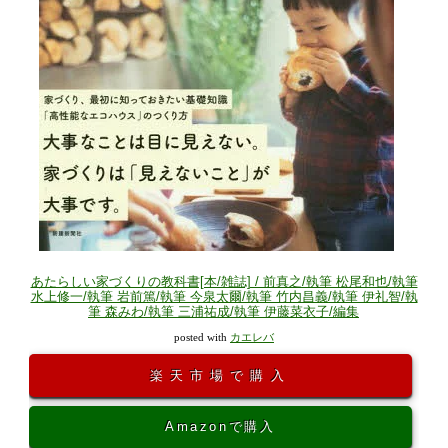
あたらしい家づくりの教科書[本/雑誌] / 前真之/執筆 松尾和也/執筆
水上修一/執筆 岩前篤/執筆 今泉太爾/執筆 竹内昌義/執筆 伊礼智/執
筆 森みわ/執筆 三浦祐成/執筆 伊藤菜衣子/編集
posted with
カエレバ
楽天市場で購入
Amazonで購入