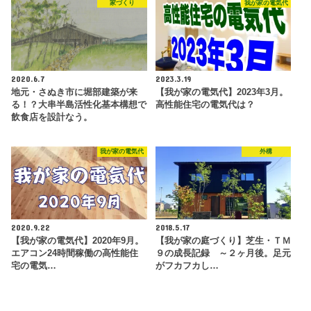
家づくり
我が家の電気代
2020.6.7
2023.3.19
地元・さぬき市に堀部建築が来
【我が家の電気代】2023年3月。
る！？大串半島活性化基本構想で
高性能住宅の電気代は？
飲食店を設計なう。
我が家の電気代
外構
2020.9.22
2018.5.17
【我が家の電気代】2020年9月。
【我が家の庭づくり】芝生・ＴＭ
エアコン24時間稼働の高性能住
９の成長記録 ～２ヶ月後。足元
宅の電気…
がフカフカし…