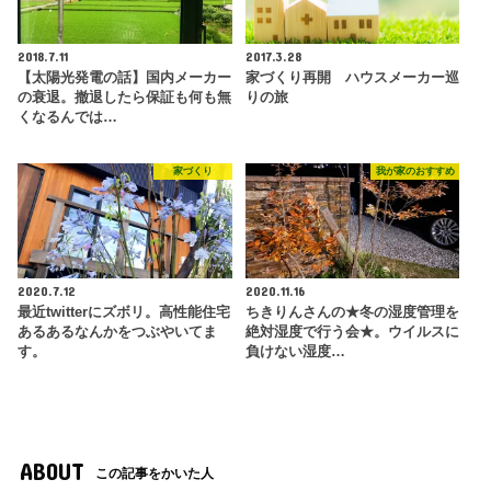
2018.7.11
2017.3.28
【太陽光発電の話】国内メーカー
家づくり再開 ハウスメーカー巡
の衰退。撤退したら保証も何も無
りの旅
くなるんでは…
家づくり
我が家のおすすめ
2020.7.12
2020.11.16
最近twitterにズボリ。高性能住宅
ちきりんさんの★冬の湿度管理を
あるあるなんかをつぶやいてま
絶対湿度で行う会★。ウイルスに
す。
負けない湿度…
ABOUT
この記事をかいた人