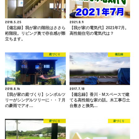
2018.5.25
2021.8.9
【備忘録】我が家の階段はささら
【我が家の電気代】2021年7月。
桁階段。リビング奥で存在感が際
高性能住宅の電気代は？
立ちます。
庭づくり
備忘録
2018.8.16
2017.7.18
【我が家の庭づくり】シンボルツ
【備忘録】香川・Mスペースで建
リーがシンデルツリーに・・７月
てる高性能な家の話。木工事①土
の豪雨でアオ…
台敷きと換気…
家づくり
家づくり