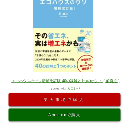
エコハウスのウソ増補改訂版 40の誤解と1つのホント [ 前真之 ]
posted with
カエレバ
楽天市場で購入
Amazonで購入