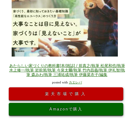
あたらしい家づくりの教科書[本/雑誌] / 前真之/執筆 松尾和也/執筆
水上修一/執筆 岩前篤/執筆 今泉太爾/執筆 竹内昌義/執筆 伊礼智/執
筆 森みわ/執筆 三浦祐成/執筆 伊藤菜衣子/編集
posted with
カエレバ
楽天市場で購入
Amazonで購入