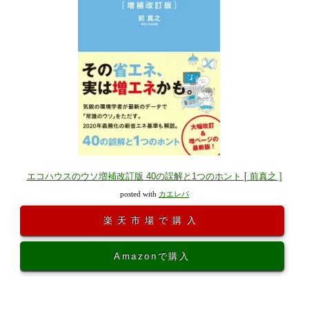
エコハウスのウソ増補改訂版 40の誤解と1つのホント [ 前真之 ]
posted with
カエレバ
楽天市場で購入
Amazonで購入