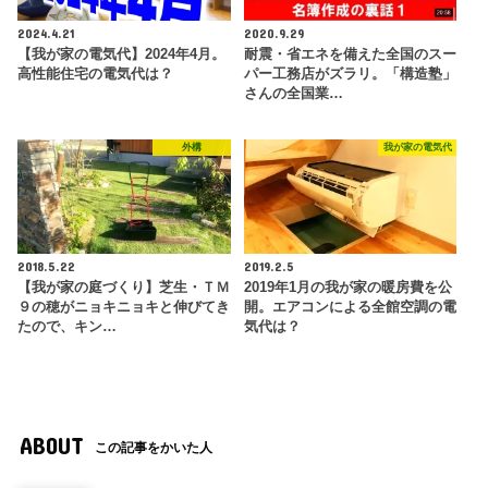
2024.4.21
2020.9.29
【我が家の電気代】2024年4月。
耐震・省エネを備えた全国のスー
高性能住宅の電気代は？
パー工務店がズラリ。「構造塾」
さんの全国業…
外構
我が家の電気代
2018.5.22
2019.2.5
【我が家の庭づくり】芝生・ＴＭ
2019年1月の我が家の暖房費を公
９の穂がニョキニョキと伸びてき
開。エアコンによる全館空調の電
たので、キン…
気代は？
ABOUT
この記事をかいた人