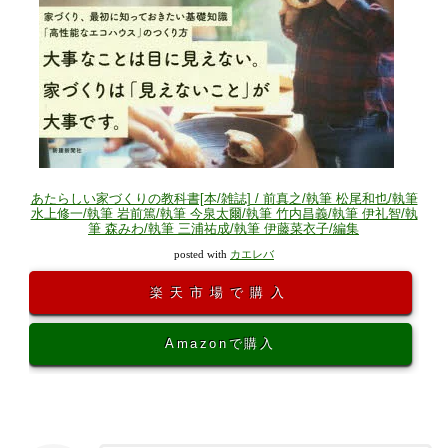
あたらしい家づくりの教科書[本/雑誌] / 前真之/執筆 松尾和也/執筆
水上修一/執筆 岩前篤/執筆 今泉太爾/執筆 竹内昌義/執筆 伊礼智/執
筆 森みわ/執筆 三浦祐成/執筆 伊藤菜衣子/編集
posted with
カエレバ
楽天市場で購入
Amazonで購入