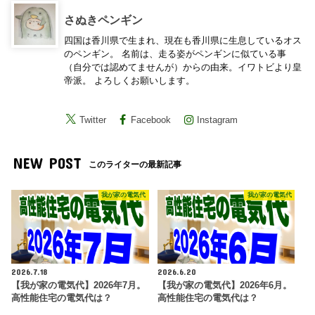
さぬきペンギン
四国は香川県で生まれ、現在も香川県に生息しているオス
のペンギン。 名前は、走る姿がペンギンに似ている事
（自分では認めてませんが）からの由来。イワトビより皇
帝派。 よろしくお願いします。
Twitter
Facebook
Instagram
NEW POST
このライターの最新記事
我が家の電気代
我が家の電気代
2026.7.18
2026.6.20
【我が家の電気代】2026年7月。
【我が家の電気代】2026年6月。
高性能住宅の電気代は？
高性能住宅の電気代は？