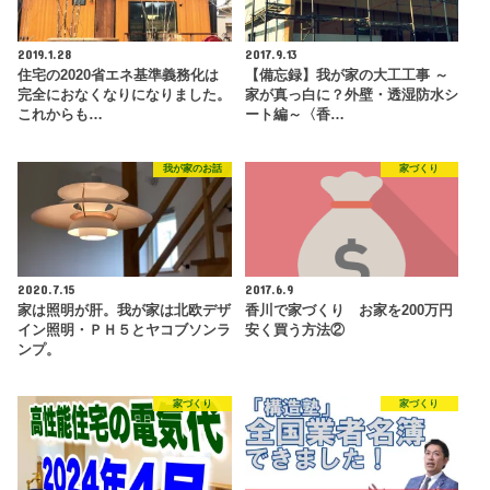
2019.1.28
2017.9.13
住宅の2020省エネ基準義務化は
【備忘録】我が家の大工工事 ～
完全におなくなりになりました。
家が真っ白に？外壁・透湿防水シ
これからも…
ート編～〈香…
我が家のお話
家づくり
2020.7.15
2017.6.9
家は照明が肝。我が家は北欧デザ
香川で家づくり お家を200万円
イン照明・ＰＨ５とヤコブソンラ
安く買う方法②
ンプ。
家づくり
家づくり