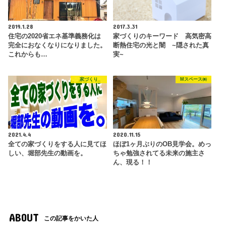
2019.1.28
2017.3.31
住宅の2020省エネ基準義務化は
家づくりのキーワード 高気密高
完全におなくなりになりました。
断熱住宅の光と闇 ~隠された真
これからも…
実~
家づくり
Mスペース㈱
2021.4.4
2020.11.15
全ての家づくりをする人に見てほ
ほぼ1ヶ月ぶりのOB見学会。めっ
しい、堀部先生の動画を。
ちゃ勉強されてる未来の施主さ
ん、現る！！
ABOUT
この記事をかいた人