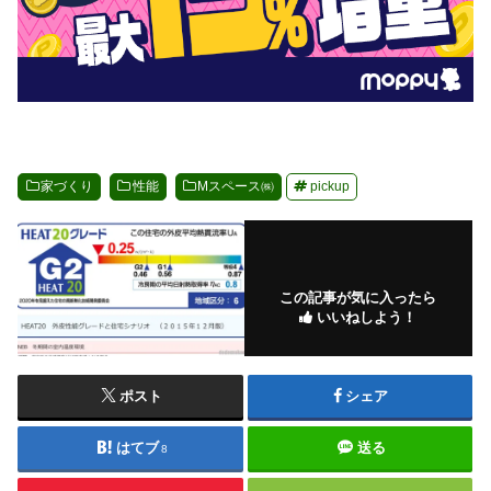
家づくり
性能
Mスペース㈱
pickup
この記事が気に入ったら
いいねしよう！
ポスト
シェア
はてブ
送る
8