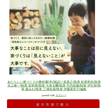
あたらしい家づくりの教科書[本/雑誌] / 前真之/執筆 松尾和也/執筆
水上修一/執筆 岩前篤/執筆 今泉太爾/執筆 竹内昌義/執筆 伊礼智/執
筆 森みわ/執筆 三浦祐成/執筆 伊藤菜衣子/編集
posted with
カエレバ
楽天市場で購入