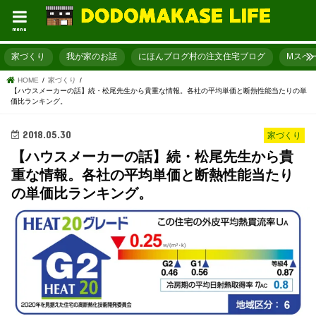
menu
家づくり
我が家のお話
にほんブログ村の注文住宅ブログ
Mスペ
HOME
家づくり
【ハウスメーカーの話】続・松尾先生から貴重な情報。各社の平均単価と断熱性能当たりの単
価比ランキング。
2018.05.30
家づくり
【ハウスメーカーの話】続・松尾先生から貴
重な情報。各社の平均単価と断熱性能当たり
の単価比ランキング。