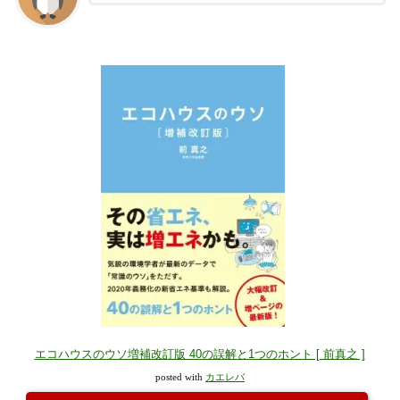
エコハウスのウソ増補改訂版 40の誤解と1つのホント [ 前真之 ]
posted with
カエレバ