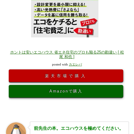
ホントは安いエコハウス 省エネ住宅のプロも陥る25の勘違い [ 松
尾 和也 ]
posted with
カエレバ
楽天市場で購入
Amazonで購入
前先生の本。エコハウスを極めてください。