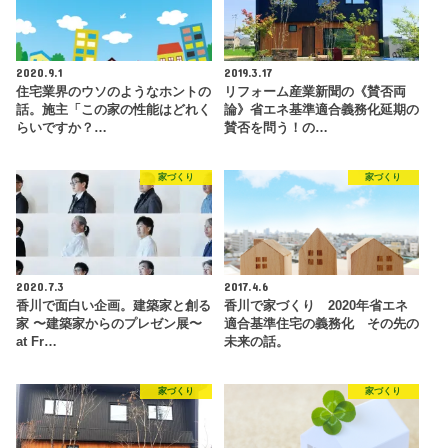
2020.9.1
2019.3.17
住宅業界のウソのようなホントの
リフォーム産業新聞の《賛否両
話。施主「この家の性能はどれく
論》省エネ基準適合義務化延期の
らいですか？…
賛否を問う！の…
家づくり
家づくり
2020.7.3
2017.4.6
香川で面白い企画。建築家と創る
香川で家づくり 2020年省エネ
家 〜建築家からのプレゼン展〜
適合基準住宅の義務化 その先の
at Fr…
未来の話。
家づくり
家づくり