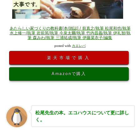
あたらしい家づくりの教科書[本/雑誌] / 前真之/執筆 松尾和也/執筆
水上修一/執筆 岩前篤/執筆 今泉太爾/執筆 竹内昌義/執筆 伊礼智/執
筆 森みわ/執筆 三浦祐成/執筆 伊藤菜衣子/編集
posted with
カエレバ
楽天市場で購入
Amazonで購入
松尾先生の本。エコハウスについて更に詳し
く。