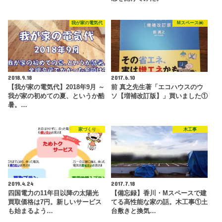
我が家の電気代
Mスペース㈱
2018.9.18
2017.6.10
【我が家の電気代】2018年9月 ～
前 真之先生著「エコハウスのウ
我が家の初めての夏、というか酷
ソ【増補改訂版】」買いました①
暑。…
家づくり
木工事
2019.4.24
2017.7.18
四国電力の11年目以降の太陽光
【備忘録】香川・Mスペースで建
買取価格は7円。新しいサービス
てる高性能な家の話。木工事①土
も始まるよう…
台敷きと換気…