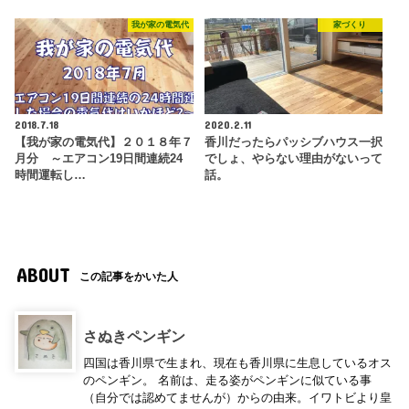
我が家の電気代
家づくり
2018.7.18
2020.2.11
【我が家の電気代】２０１８年７
香川だったらパッシブハウス一択
月分 ～エアコン19日間連続24
でしょ、やらない理由がないって
時間運転し…
話。
ABOUT
この記事をかいた人
さぬきペンギン
四国は香川県で生まれ、現在も香川県に生息しているオス
のペンギン。 名前は、走る姿がペンギンに似ている事
（自分では認めてませんが）からの由来。イワトビより皇