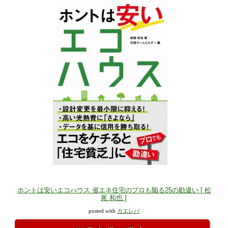
ホントは安いエコハウス 省エネ住宅のプロも陥る25の勘違い [ 松
尾 和也 ]
posted with
カエレバ