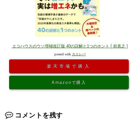
エコハウスのウソ増補改訂版 40の誤解と1つのホント [ 前真之 ]
posted with
カエレバ
楽天市場で購入
Amazonで購入
コメントを残す