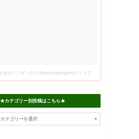
さぬきペンギンさん(@sanukipenguin)がシェアした投稿
–
2018年 6
★カテゴリー別投稿はこちら★