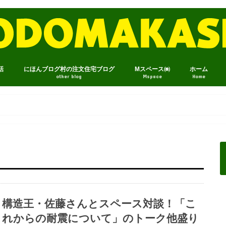
話
にほんブログ村の注文住宅ブログ
Mスペース㈱
ホーム
other blog
Mspace
Home
構造王・佐藤さんとスペース対談！「こ
れからの耐震について」のトーク他盛り