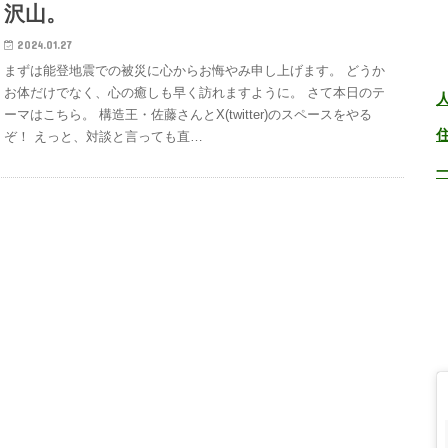
沢山。
2024.01.27
まずは能登地震での被災に心からお悔やみ申し上げます。 どうか
お体だけでなく、心の癒しも早く訪れますように。 さて本日のテ
ーマはこちら。 構造王・佐藤さんとX(twitter)のスペースをやる
ぞ！ えっと、対談と言っても直…