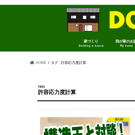
家づくり
我が家のお
Building a house
My home
HOME
タグ : 許容応力度計算
許容応力度計算
備忘録