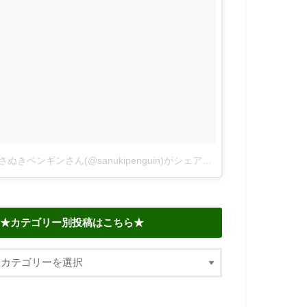
さぬきペンギンさん(@sanukipenguin)がシェアした投稿
–
2018年 6
★カテゴリー別投稿はこちら★