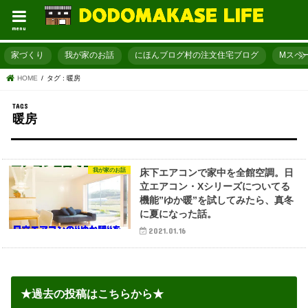
menu
家づくり
我が家のお話
にほんブログ村の注文住宅ブログ
Mスペ
HOME
タグ : 暖房
暖房
我が家のお話
床下エアコンで家中を全館空調。日
立エアコン・Xシリーズについてる
機能”ゆか暖”を試してみたら、真冬
に夏になった話。
2021.01.16
★過去の投稿はこちらから★