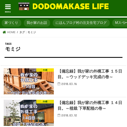
menu
家づくり
我が家のお話
にほんブログ村の注文住宅ブログ
Mスペ
HOME
タグ : モミジ
モミジ
外構
【備忘録】我が家の外構工事 １５日
目。～ウッドデッキ完成の巻～
2018.03.16
外構
【備忘録】我が家の外構工事 １４日
目。～植栽 下草配植の巻～
2018.03.12