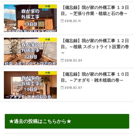
外構
【備忘録】我が家の外構工事 １３日
目。～芝張り作業・植栽と石の巻～
2018.03.11
外構
【備忘録】我が家の外構工事 １２日
目。～植栽 スポットライト設置の巻
～
2018.03.09
外構
【備忘録】我が家の外構工事 １０日
目。～アオダモ・雑木植栽の巻～
2018.03.07
★過去の投稿はこちらから★