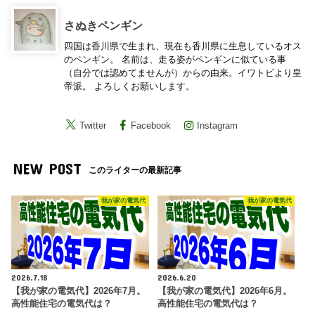
さぬきペンギン
四国は香川県で生まれ、現在も香川県に生息しているオス
のペンギン。 名前は、走る姿がペンギンに似ている事
（自分では認めてませんが）からの由来。イワトビより皇
帝派。 よろしくお願いします。
Twitter
Facebook
Instagram
NEW POST
このライターの最新記事
我が家の電気代
我が家の電気代
2026.7.18
2026.6.20
【我が家の電気代】2026年7月。
【我が家の電気代】2026年6月。
高性能住宅の電気代は？
高性能住宅の電気代は？