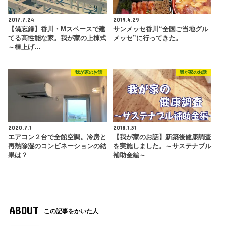
2017.7.24
2019.4.29
【備忘録】香川・Mスペースで建
サンメッセ香川“全国ご当地グル
てる高性能な家。我が家の上棟式
メッセ”に行ってきた。
～棟上げ…
我が家のお話
我が家のお話
2020.7.1
2018.1.31
エアコン２台で全館空調。冷房と
【我が家のお話】新築後健康調査
再熱除湿のコンビネーションの結
を実施しました。～サステナブル
果は？
補助金編～
ABOUT
この記事をかいた人