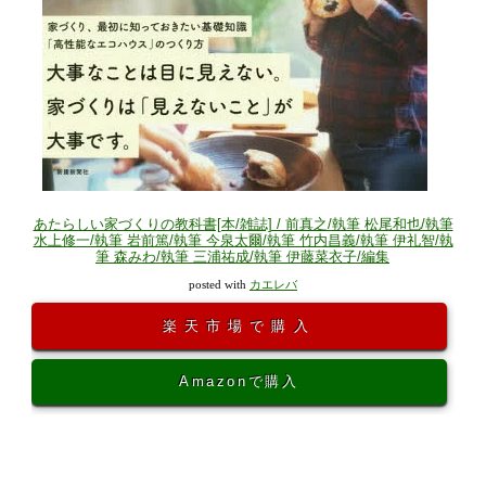
あたらしい家づくりの教科書[本/雑誌] / 前真之/執筆 松尾和也/執筆
水上修一/執筆 岩前篤/執筆 今泉太爾/執筆 竹内昌義/執筆 伊礼智/執
筆 森みわ/執筆 三浦祐成/執筆 伊藤菜衣子/編集
posted with
カエレバ
楽天市場で購入
Amazonで購入