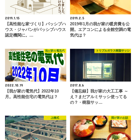
2019.1.15
2019.2.5
【高性能な家づくり】パッシブハ
2019年1月の我が家の暖房費を公
ウス・ジャパンがパッシブハウス
開。エアコンによる全館空調の電
認定機関に。…
気代は？
我が家の電気代
トリプルガラス樹脂サッシ
2022.10.19
2017.8.6
【我が家の電気代】2022年10
【備忘録】我が家の大工工事 ～
月。高性能住宅の電気代は？
え？まだアルミサッシ使ってる
の？・樹脂サッ…
上棟式
我が家のお話