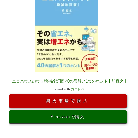
エコハウスのウソ増補改訂版 40の誤解と1つのホント [ 前真之 ]
posted with
カエレバ
楽天市場で購入
Amazonで購入