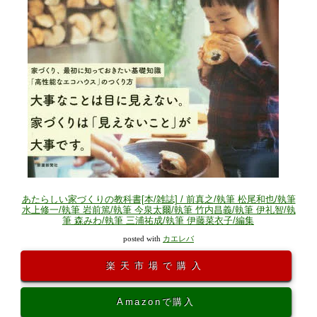
あたらしい家づくりの教科書[本/雑誌] / 前真之/執筆 松尾和也/執筆
水上修一/執筆 岩前篤/執筆 今泉太爾/執筆 竹内昌義/執筆 伊礼智/執
筆 森みわ/執筆 三浦祐成/執筆 伊藤菜衣子/編集
posted with
カエレバ
楽天市場で購入
Amazonで購入