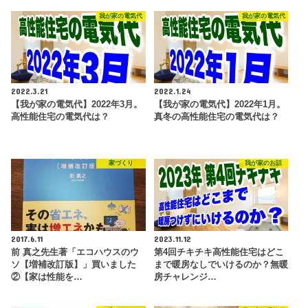
我が家の電気代
我が家の電気代
2022.3.21
2022.1.24
【我が家の電気代】2022年3月。
【我が家の電気代】2022年1月。
高性能住宅の電気代は？
真冬の高性能住宅の電気代は？
家づくり
我が家のお話
2017.6.11
2023.11.12
前 真之先生著「エコハウスのウ
第4回チキチキ高性能住宅はどこ
ソ【増補改訂版】」買いました
まで暖房なしでいけるのか？無暖
②【家は性能を…
房チャレンジ…