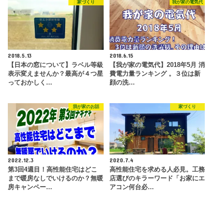
家づくり
我が家の電気代
2018.5.13
2018.6.15
【日本の窓について】ラベル等級
【我が家の電気代】2018年5月 消
表示変えませんか？最高が４つ星
費電力量ランキング 。３位は新
っておかしく…
顔の洗…
我が家のお話
家づくり
2022.12.3
2020.7.4
第3回4週目！高性能住宅はどこ
高性能住宅を求める人必見。工務
まで暖房なしでいけるのか？無暖
店選びのキラーワード「お家にエ
房キャンペー…
アコン何台必…