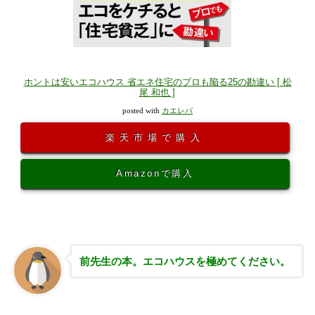
ホントは安いエコハウス 省エネ住宅のプロも陥る25の勘違い [ 松
尾 和也 ]
posted with
カエレバ
楽天市場で購入
Amazonで購入
前先生の本。エコハウスを極めてください。