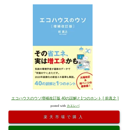
エコハウスのウソ増補改訂版 40の誤解と1つのホント [ 前真之 ]
posted with
カエレバ
楽天市場で購入